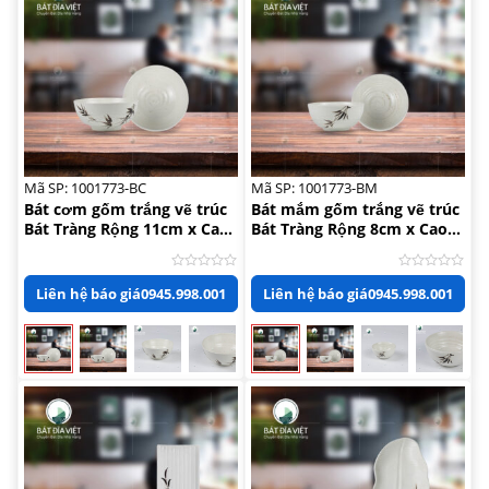
Mã SP: 1001773-BC
Mã SP: 1001773-BM
Bát cơm gốm trắng vẽ trúc
Bát mắm gốm trắng vẽ trúc
Bát Tràng Rộng 11cm x Cao
Bát Tràng Rộng 8cm x Cao
4.5cm
3.5cm
Được
Được
Liên hệ báo giá
0945.998.001
Liên hệ báo giá
0945.998.001
xếp
xếp
hạng
hạng
0
0
5
5
sao
sao