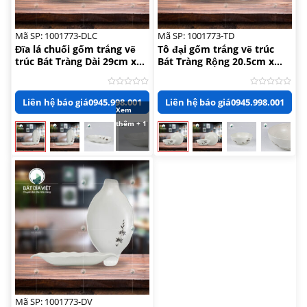
Mã SP: 1001773-DLC
Mã SP: 1001773-TD
Đĩa lá chuối gốm trắng vẽ
Tô đại gốm trắng vẽ trúc
trúc Bát Tràng Dài 29cm x
Bát Tràng Rộng 20.5cm x
Rộng 15cm
Cao 7.5cm
Được
Được
Liên hệ báo giá
0945.998.001
Liên hệ báo giá
0945.998.001
xếp
xếp
Xem
hạng
hạng
0
0
thêm + 1
5
5
sao
sao
Mã SP: 1001773-DV