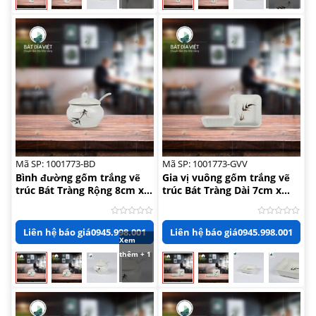
Mã SP: 1001773-BD
Mã SP: 1001773-GVV
Bình đường gốm trắng vẽ
Gia vị vuông gốm trắng vẽ
trúc Bát Tràng Rộng 8cm x
trúc Bát Tràng Dài 7cm x
Cao 7cm
Rộng 7cm
Được
Được
Liên hệ báo giá
0945.998.001
Liên hệ báo giá
0945.998.001
xếp
xếp
Xem
hạng
hạng
0
0
thêm + 1
5
5
sao
sao