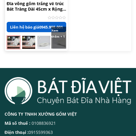
Đĩa võng gốm trắng vẽ trúc
Bát Tràng Dài 45cm x Rộng
24cm
Được
Liên hệ báo giá
0945.998.001
xếp
Xem
hạng
0
thêm + 1
5
sao
CÔNG TY TNHH XƯỞNG GỐM VIỆT
Mã số thuế :
0108836921
Điện thoại :
0915599363