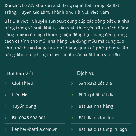
Địa chỉ :
Lô A2, Khu sản xuất làng nghề Bát Tràng, Xã Bát
Tràng, Huyện Gia Lâm, Thành phố Hà Nội, Việt Nam
Bát Đĩa Việt
- Chuyên sản xuất cung cấp các dòng
bát đĩa nhà
hàng
trong và xuất khẩu , sản xuất theo yêu cầu khách hàng
cũng như in ấn logo thương hiệu đồng bộ , mang đến phong
cách cá tính cho mỗi nhà hàng .Đa dạng mẫu mã cung cấp
cho khách sạn hạng sao, nhà hàng, quán cà phê, phục vụ ăn
uống, khu du lịch, tiệc cưới... in ấn sản xuất theo yêu cầu.
Bát Đĩa Việt
Dịch vụ
Giới Thiệu
Sản xuất Bát Đĩa
Liên Hệ
Phân phối bát đĩa
Tuyển dụng
Bát đĩa nhà hàng
Đt: 0945.998.001
Bát đĩa melamine
lienhe@batdia.com.vn
Bát đĩa quà tặng in logo