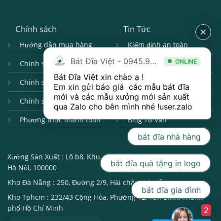
Chính sách
Tin Tức
Hướng dẫn mua hàng
Kiểm định an toàn
Bát Đĩa Việt - 0945.998.001
ONLINE
Chính sách giao nhận
Câu hỏi thường gặp
Bát Đĩa Việt xin chào ạ ! 

Chính sách đổi trả
Hợp tác bán hàng
Em xin gửi báo giá  các mẫu bát đĩa 
mới và các mẫu xưởng mới sản xuất 
Chính sách bảo mật
Catalogue Bát Đĩa
qua 
Zalo 
cho bên mình nhé !
user.zalo
Phương thức thanh toán
Blog Tư Vấn
bát đĩa nhà hàng
Xưởng Sản Xuất :
Lô b8, Khu công nghiệp, Bát Tràng, Gia Lâm,
bát đĩa quà tặng in logo
Hà Nội, 100000
Kho Đà Nẵng :
250, Đường 2/9, Hải châu, Đà Nẵng, 550000
bát đĩa gia đình
Kho Tphcm :
232/43 Cộng Hòa, Phường 12, Tân Bình, Thành
phố Hồ Chí Minh
2