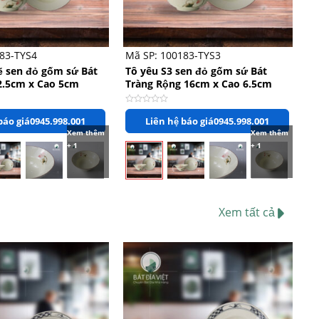
+
83-TYS4
Mã SP: 100183-TYS3
ẽ sen đỏ gốm sứ Bát
Tô yêu S3 sen đỏ gốm sứ Bát
2.5cm x Cao 5cm
Tràng Rộng 16cm x Cao 6.5cm
Được
báo giá
0945.998.001
Liên hệ báo giá
0945.998.001
xếp
hạng
Xem thêm
Xem thêm
0
+ 1
+ 1
5
sao
Xem tất cả