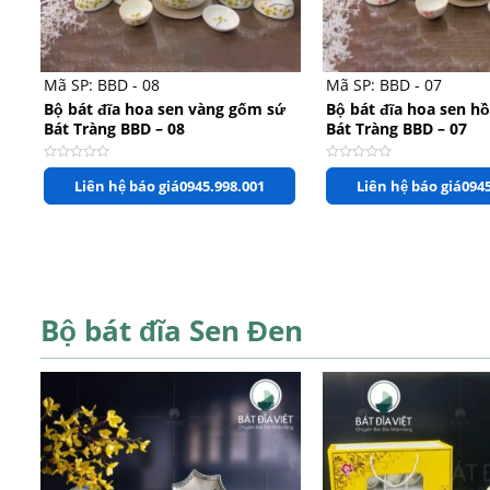
+
+
Mã SP: BBD - 08
Mã SP: BBD - 07
Bộ bát đĩa hoa sen vàng gốm sứ
Bộ bát đĩa hoa sen h
Bát Tràng BBD – 08
Bát Tràng BBD – 07
Được
Được
Liên hệ báo giá
0945.998.001
Liên hệ báo giá
0945
xếp
xếp
hạng
hạng
0
0
5
5
sao
sao
Bộ bát đĩa Sen Đen