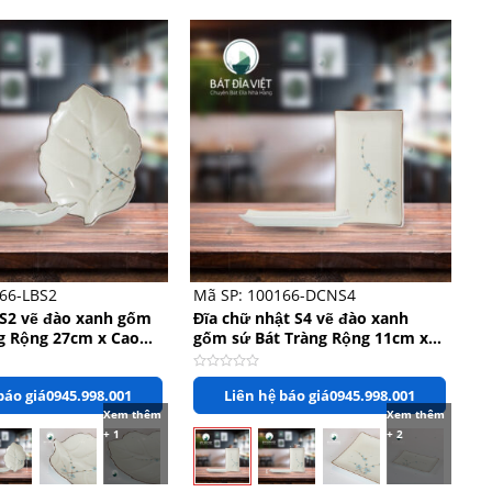
+
66-LBS2
Mã SP: 100166-DCNS4
 S2 vẽ đào xanh gốm
Đĩa chữ nhật S4 vẽ đào xanh
g Rộng 27cm x Cao
gốm sứ Bát Tràng Rộng 11cm x
Dài 19cm
Được
báo giá
0945.998.001
Liên hệ báo giá
0945.998.001
xếp
hạng
Xem thêm
Xem thêm
0
+ 1
+ 2
5
sao