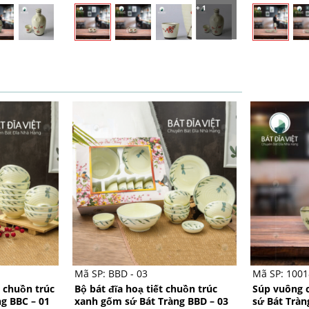
+ 1
5
5
sao
sao
+
+
Mã SP: BBD - 03
Mã SP: 1001
t chuồn trúc
Bộ bát đĩa hoạ tiết chuồn trúc
Súp vuông 
g BBC – 01
xanh gốm sứ Bát Tràng BBD – 03
sứ Bát Tràn