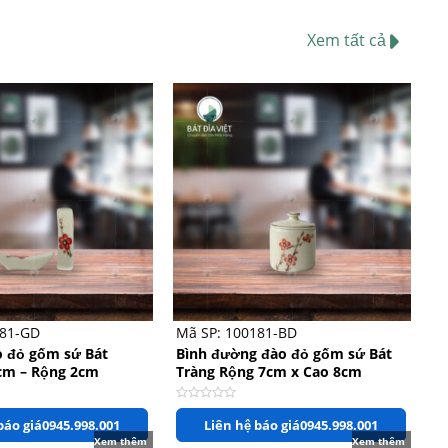
Xem tất cả
+
181-GD
Mã SP: 100181-BD
o đỏ gốm sứ Bát
Bình đường đào đỏ gốm sứ Bát
7cm – Rộng 2cm
Tràng Rộng 7cm x Cao 8cm
Được
báo giá
0945.998.001
Liên hệ báo giá
0945.998.001
xếp
hạng
Xem thêm
Xem thêm
0