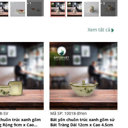
+ 1
+ 2
5
sao
Xem tất cả
+
8-SV
Mã SP: 10018-BYen
chuồn trúc xanh gốm
Bát yến chuồn trúc xanh gốm sứ
g Rộng 9cm x Cao
Bát Tràng Dài 12cm x Cao 4.5cm