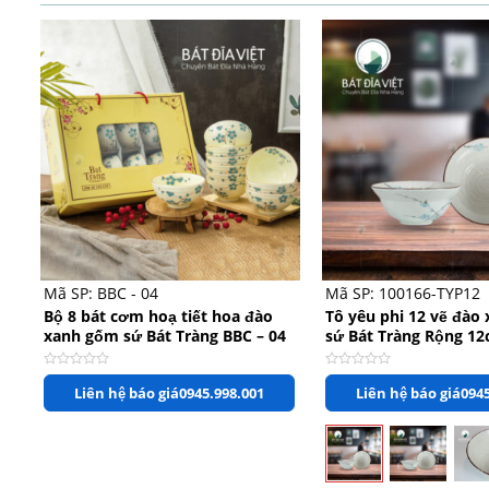
+
+
Mã SP: BBC - 04
Mã SP: 100166-TYP12
Bộ 8 bát cơm hoạ tiết hoa đào
Tô yêu phi 12 vẽ đào
xanh gốm sứ Bát Tràng BBC – 04
sứ Bát Tràng Rộng 12
5cm
Được
Được
Liên hệ báo giá
0945.998.001
Liên hệ báo giá
0945
xếp
xếp
hạng
hạng
0
0
5
5
sao
sao