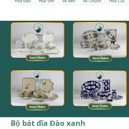
Hoa Đào
Hoa Sen
Vẽ Bèo
Vẽ Chuồn
Hoa Cúc
Bộ bát đĩa Đào xanh