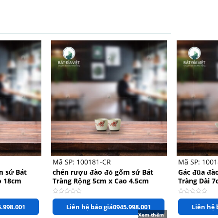
+
+
Mã SP: 100181-CR
Mã SP: 100
m sứ Bát
chén rượu đào đỏ gốm sứ Bát
Gác đũa đà
o 18cm
Tràng Rộng 5cm x Cao 4.5cm
Tràng Dài 
Được
Được
.998.001
Liên hệ báo giá
0945.998.001
Liên hệ 
xếp
xếp
hạng
hạng
Xem thêm
0
0