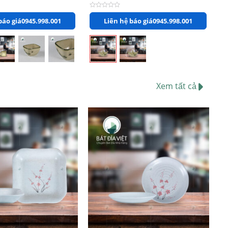
Được
báo giá
0945.998.001
Liên hệ báo giá
0945.998.001
xếp
hạng
0
5
sao
Xem tất cả
+