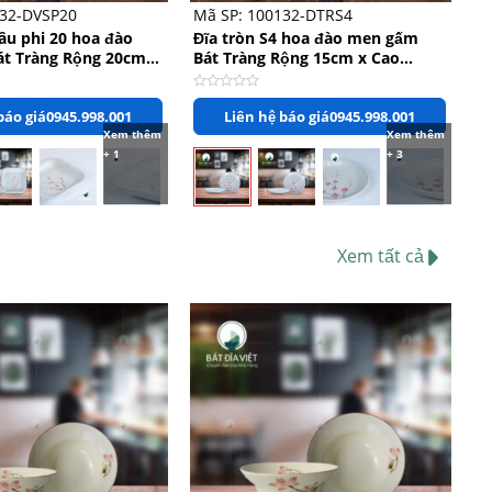
132-DVSP20
Mã SP: 100132-DTRS4
âu phi 20 hoa đào
Đĩa tròn S4 hoa đào men gấm
t Tràng Rộng 20cm x
Bát Tràng Rộng 15cm x Cao
1.5cm
Được
báo giá
0945.998.001
Liên hệ báo giá
0945.998.001
xếp
hạng
Xem thêm
Xem thêm
0
+ 1
+ 3
5
sao
Xem tất cả