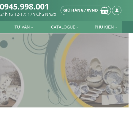
0945.998.001
GIỎ HÀNG /
0
VND
-21h từ T2-T7; 17h Chủ Nhật)
TƯ VẤN
CATALOGUE
PHỤ KIỆN