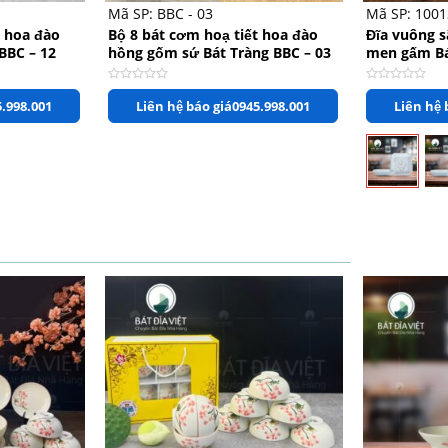
Mã SP: BBC - 03
Mã SP: 100
t hoa đào
Bộ 8 bát cơm hoạ tiết hoa đào
Đĩa vuông s
BBC – 12
hồng gốm sứ Bát Tràng BBC – 03
men gấm Bá
Cao 3cm
Được
Được
.998.001
Liên hệ báo giá
0945.998.001
Liên hệ 
xếp
xếp
hạng
hạng
0
0
5
5
sao
sao