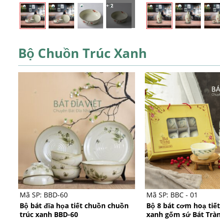
+ 2
5
5
sao
sao
Bộ Chuồn Trúc Xanh
+
+
Mã SP: BBD-60
Mã SP: BBC - 01
Bộ bát đĩa họa tiết chuồn chuồn
Bộ 8 bát cơm hoạ tiế
trúc xanh BBD-60
xanh gốm sứ Bát Tràn