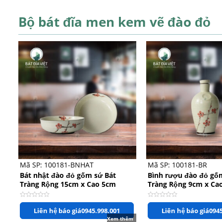
Bộ bát đĩa men kem vẽ đào đỏ
+
+
Mã SP: 100181-BNHAT
Mã SP: 100181-BR
Bát nhật đào đỏ gốm sứ Bát
Bình rượu đào đỏ gố
Tràng Rộng 15cm x Cao 5cm
Tràng Rộng 9cm x Ca
Được
Được
Liên hệ báo giá
0945.998.001
Liên hệ báo giá
0945
xếp
xếp
hạng
hạng
Xem thêm
0
0