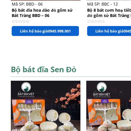
Mã SP: BBD - 06
Mã SP: BBC - 12
Bộ bát đĩa hoa đào đỏ gốm sứ
Bộ 8 bát cơm hoạ tiế
Bát Tràng BBD – 06
đỏ gốm sứ Bát Tràng 
Được
Được
Liên hệ báo giá
0945.998.001
Liên hệ báo giá
0945
xếp
xếp
hạng
hạng
0
0
5
5
sao
sao
Bộ bát đĩa Sen Đỏ