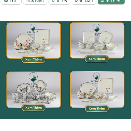
Vẽ Trúc
Hoả Biến
Màu Đỏ
Màu Nâu
Xem Thêm