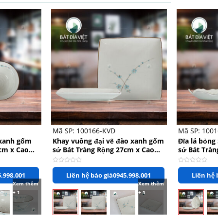
+
+
Mã SP: 100166-KVD
Mã SP: 1001
 xanh gốm
Khay vuông đại vẽ đào xanh gốm
Đĩa lá bỏng
cm x Cao
sứ Bát Tràng Rộng 27cm x Cao
sứ Bát Tràn
3cm
3.5cm
Được
Được
.998.001
Liên hệ báo giá
0945.998.001
Liên hệ 
xếp
xếp
hạng
hạng
Xem thêm
Xem thêm
0
0
+ 1
+ 1
5
5
sao
sao