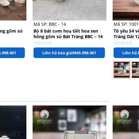
+
+
Mã SP: BBC - 14
Mã SP: 1001
ồng gốm sứ
Bộ 8 bát cơm hoạ tiết hoa sen
Tô yêu S4 v
hồng gốm sứ Bát Tràng BBC – 14
Tràng Dài 1
Được
Được
.998.001
Liên hệ báo giá
0945.998.001
Liên hệ 
xếp
xếp
hạng
hạng
0
0
5
5
sao
sao