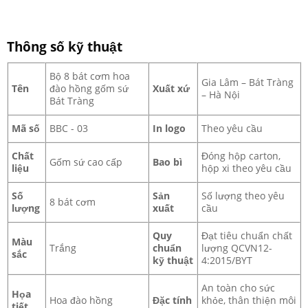
5
5
sao
sao
Thông số kỹ thuật
Bộ 8 bát cơm hoa
Gia Lâm – Bát Tràng
Tên
đào hồng gốm sứ
Xuất xứ
– Hà Nội
Bát Tràng
Mã số
BBC - 03
In logo
Theo yêu cầu
Chất
Đóng hộp carton,
Gốm sứ cao cấp
Bao bì
liệu
hộp xi theo yêu cầu
Số
Sản
Số lượng theo yêu
8 bát cơm
lượng
xuất
cầu
Quy
Đạt tiêu chuẩn chất
Màu
Trắng
chuẩn
lượng QCVN12-
sắc
kỹ thuật
4:2015/BYT
An toàn cho sức
Họa
Hoa đào hồng
Đặc tính
khỏe, thân thiện môi
tiết