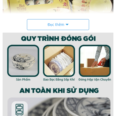
Đọc thêm
Bộ bát cơm hoạ tiết hoa đào rất phù hợp cho dịp lễ Tết
.Ngoài nhu cầu sử dụng gia đình thì đây cũng là một bộ
quà tặng cực kì phù hợp cho nhiều dịp đám cưới, quà
tặng mừng tân gia, lên nhà mới…
Đặc điểm sản phẩm
Bộ 8 bát cơm hoạ tiết hoa đào hồng gốm sứ Bát
Tràng BBC – 03
được sản xuất từ cao lanh trắng lọc bỏ