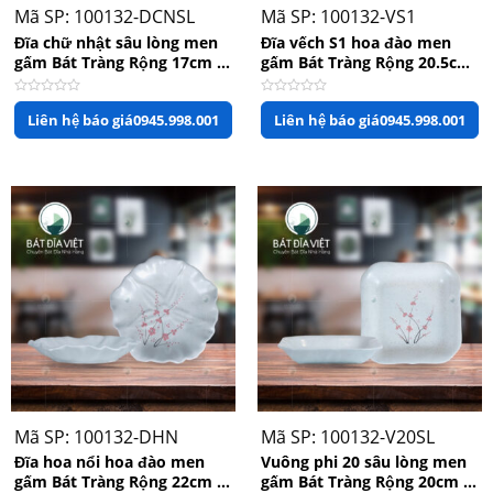
Mã SP: 100132-DCNSL
Mã SP: 100132-VS1
Đĩa chữ nhật sâu lòng men
Đĩa vếch S1 hoa đào men
gấm Bát Tràng Rộng 17cm x
gấm Bát Tràng Rộng 20.5cm
Dài 33cm
x Cao 3.5cm
Được
Được
Liên hệ báo giá
0945.998.001
Liên hệ báo giá
0945.998.001
xếp
xếp
hạng
hạng
0
0
5
5
sao
sao
Mã SP: 100132-DHN
Mã SP: 100132-V20SL
Đĩa hoa nổi hoa đào men
Vuông phi 20 sâu lòng men
gấm Bát Tràng Rộng 22cm x
gấm Bát Tràng Rộng 20cm x