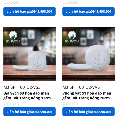
Cao 2.5cm
Cao 3cm
Được
Được
Liên hệ báo giá
0945.998.001
Liên hệ báo giá
0945.998.001
xếp
xếp
hạng
hạng
0
0
5
5
sao
sao
Mã SP: 100132-VS3
Mã SP: 100132-VVS1
Đĩa vếch S3 hoa đào men
Vuông vát S1 hoa đào men
gấm Bát Tràng Rộng 13cm x
gấm Bát Tràng Rộng 20cm X
Cao 2cm
Cao 2cm
Được
Được
Liên hệ báo giá
0945.998.001
Liên hệ báo giá
0945.998.001
xếp
xếp
hạng
hạng
0
0