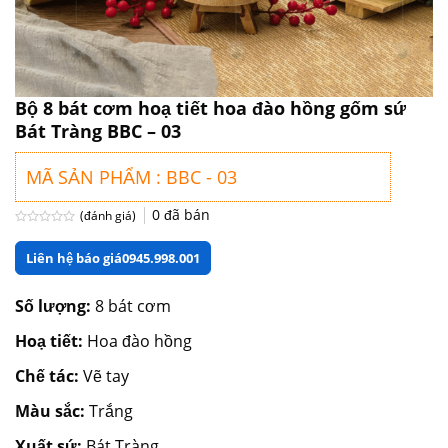
Bộ 8 bát cơm hoạ tiết hoa đào hồng gốm sứ
Bát Tràng BBC – 03
MÃ SẢN PHẨM : BBC - 03
0
đã bán
(đánh giá)
Được
xếp
Liên hệ báo giá
0945.998.001
hạng
0
5
sao
Số lượng:
8 bát cơm
Hoạ tiết:
Hoa đào hồng
Chế tác:
Vẽ tay
Màu sắc:
Trắng
Xuất sứ:
Bát Tràng