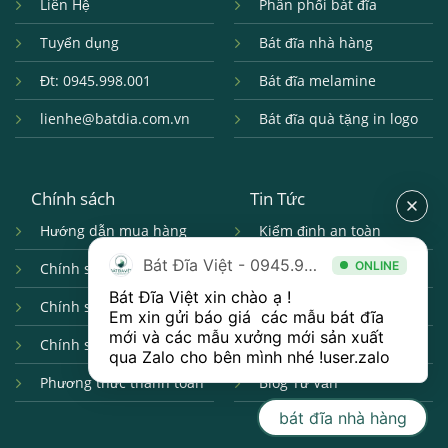
Liên Hệ
Phân phối bát đĩa
Tuyển dụng
Bát đĩa nhà hàng
Đt: 0945.998.001
Bát đĩa melamine
lienhe@batdia.com.vn
Bát đĩa quà tặng in logo
Chính sách
Tin Tức
Hướng dẫn mua hàng
Kiểm định an toàn
Bát Đĩa Việt - 0945.998.001
ONLINE
Chính sách giao nhận
Câu hỏi thường gặp
Bát Đĩa Việt xin chào ạ ! 

Chính sách đổi trả
Hợp tác bán hàng
Em xin gửi báo giá  các mẫu bát đĩa 
mới và các mẫu xưởng mới sản xuất 
Chính sách bảo mật
Catalogue Bát Đĩa
qua 
Zalo 
cho bên mình nhé !
user.zalo
Phương thức thanh toán
Blog Tư Vấn
bát đĩa nhà hàng