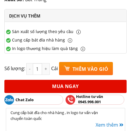
DỊCH VỤ THÊM
Sản xuất số lượng theo yêu cầu
Cung cấp bát đĩa nhà hàng
In logo thương hiệu làm quà tặng
Bộ 8 bát cơm hoạ tiết hoa đào hồng gốm sứ Bát Trà
Số lượng:
Cái
THÊM VÀO GIỎ
MUA NGAY
Hotline tư vấn
Chat Zalo
0945.998.001
Cung cấp bát đĩa cho nhà hàng , in logo tư vấn vận
chuyển toàn quốc
Xem thêm