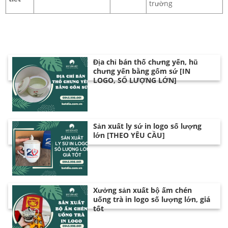
trường
Địa chỉ bán thố chưng yến, hũ
chưng yến bằng gốm sứ [IN
LOGO, SỐ LƯỢNG LỚN]
Sản xuất ly sứ in logo số lượng
lớn [THEO YÊU CẦU]
Xưởng sản xuất bộ ấm chén
uống trà in logo số lượng lớn, giá
tốt