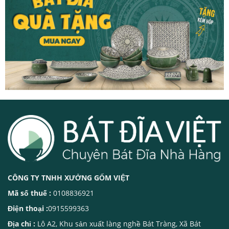
CÔNG TY TNHH XƯỞNG GỐM VIỆT
Mã số thuế :
0108836921
Điện thoại :
0915599363
Địa chỉ :
Lô A2, Khu sản xuất làng nghề Bát Tràng, Xã Bát