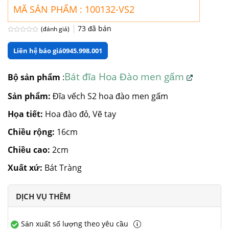
MÃ SẢN PHẨM : 100132-VS2
73
đã bán
(đánh giá)
Được
xếp
Liên hệ báo giá
0945.998.001
hạng
0
5
sao
Bát đĩa Hoa Đào men gấm
Bộ sản phẩm
:
Sản phẩm:
Đĩa vếch S2 hoa đào men gấm
Họa tiết:
Hoa đào đỏ, Vẽ tay
Chiều rộng:
16cm
Chiều cao:
2cm
Xuất xứ:
Bát Tràng
DỊCH VỤ THÊM
Sản xuất số lượng theo yêu cầu