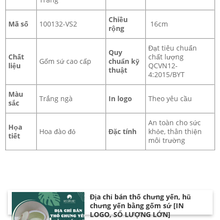
Chiều
Mã số
100132-VS2
16cm
rộng
Đạt tiêu chuẩn
Quy
Chất
chất lượng
Gốm sứ cao cấp
chuẩn kỹ
liệu
QCVN12-
thuật
4:2015/BYT
Màu
Trắng ngà
In logo
Theo yêu cầu
sắc
An toàn cho sức
Họa
Hoa đào đỏ
Đặc tính
khỏe, thân thiện
tiết
môi trường
Địa chỉ bán thố chưng yến, hũ
chưng yến bằng gốm sứ [IN
LOGO, SỐ LƯỢNG LỚN]