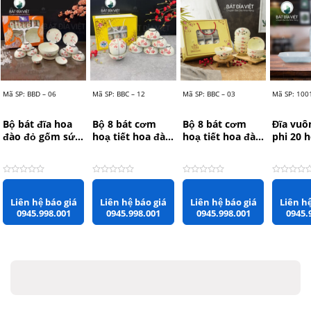
Mã SP: BBD – 06
Mã SP: BBC – 12
Mã SP: BBC – 03
Mã SP: 100
Bộ bát đĩa hoa
Bộ 8 bát cơm
Bộ 8 bát cơm
Đĩa vuô
đào đỏ gốm sứ
hoạ tiết hoa đào
hoạ tiết hoa đào
phi 20 
Bát Tràng BBD –
đỏ gốm sứ Bát
hồng gốm sứ
men gấ
06
Tràng BBC – 12
Bát Tràng BBC –
Tràng R
03
20cm x
Được xếp hạng
0
5 sao
Được xếp hạng
0
5 sao
Được xếp hạng
0
5 sao
Được xếp
Liên hệ báo giá
Liên hệ báo giá
Liên hệ báo giá
Liên hệ
0945.998.001
0945.998.001
0945.998.001
0945.