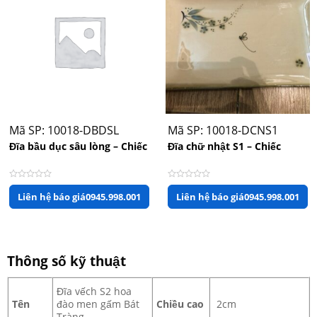
Mã SP: 10018-DBDSL
Mã SP: 10018-DCNS1
Đĩa bầu dục sâu lòng – Chiếc
Đĩa chữ nhật S1 – Chiếc
Được
Được
Liên hệ báo giá
0945.998.001
Liên hệ báo giá
0945.998.001
xếp
xếp
hạng
hạng
0
0
5
5
sao
sao
Thông số kỹ thuật
Đĩa vếch S2 hoa
Tên
đào men gấm Bát
Chiều cao
2cm
Tràng