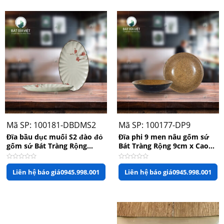
sao
sao
Mã SP: 100181-DBDMS2
Mã SP: 100177-DP9
Đĩa bầu dục muối S2 đào đỏ
Đĩa phi 9 men nâu gốm sứ
gốm sứ Bát Tràng Rộng
Bát Tràng Rộng 9cm x Cao
18cm x Dài 27cm
2cm
Được
Được
Liên hệ báo giá
0945.998.001
Liên hệ báo giá
0945.998.001
xếp
xếp
hạng
hạng
0
0
5
5
sao
sao