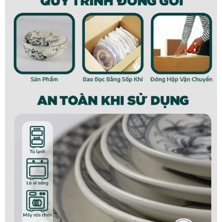
Đĩa vếch S2 hoa đào men gấm Bát Tràng
Đặc điểm mô tả sản phẩm