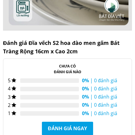
Đánh giá Đĩa vếch S2 hoa đào men gấm Bát
Tràng Rộng 16cm x Cao 2cm
Đĩa vếch S2 hoa đào men gấm Bát Tràng
CHƯA CÓ
Thông số kỹ thuật sản phẩm
ĐÁNH GIÁ NÀO
0%
| 0 đánh giá
5
Đĩa vếch S2 hoa
Chiều
0%
| 0 đánh giá
4
Tên
đào men gấm Bát
2cm
cao
Tràng
0%
| 0 đánh giá
3
Chiều
0%
| 0 đánh giá
2
Mã số
100132-VS2
16cm
rộng
0%
| 0 đánh giá
1
Đạt tiêu chuẩn
Quy
Chất
chất lượng
ĐÁNH GIÁ NGAY
Gốm sứ cao cấp
chuẩn kỹ
liệu
QCVN12-
thuật