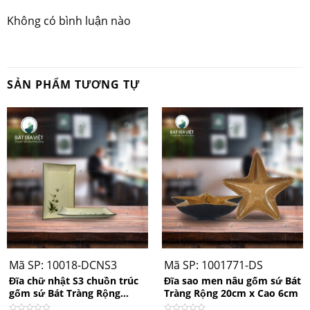
Không có bình luận nào
SẢN PHẨM TƯƠNG TỰ
Mã SP: 10018-DCNS3
Mã SP: 1001771-DS
Đĩa chữ nhật S3 chuồn trúc
Đĩa sao men nâu gốm sứ Bát
gốm sứ Bát Tràng Rộng
Tràng Rộng 20cm x Cao 6cm
11.5cm x Dài 19cm