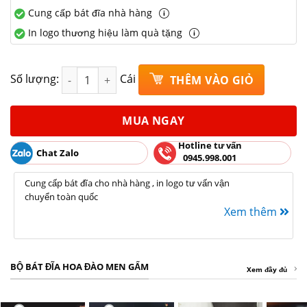
Cung cấp bát đĩa nhà hàng
In logo thương hiệu làm quà tặng
Đĩa vếch S2 hoa đào men gấm Bát Tràng Rộng 16cm
Số lượng:
Cái
THÊM VÀO GIỎ
MUA NGAY
Hotline tư vấn
Chat Zalo
0945.998.001
Cung cấp bát đĩa cho nhà hàng , in logo tư vấn vận
chuyển toàn quốc
Xem thêm
BỘ BÁT ĐĨA HOA ĐÀO MEN GẤM
Xem đầy đủ