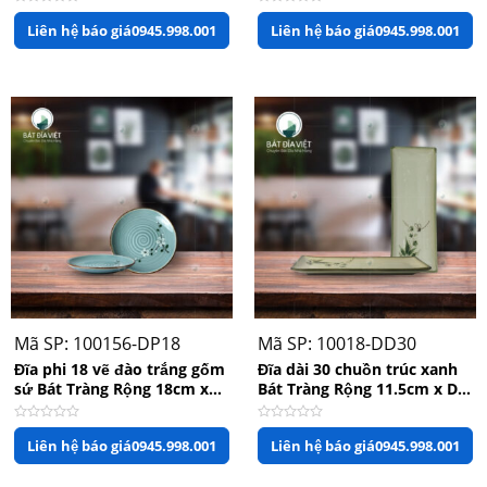
Được
Được
Liên hệ báo giá
0945.998.001
Liên hệ báo giá
0945.998.001
xếp
xếp
hạng
hạng
0
0
5
5
sao
sao
Mã SP: 100156-DP18
Mã SP: 10018-DD30
Đĩa phi 18 vẽ đào trắng gốm
Đĩa dài 30 chuồn trúc xanh
sứ Bát Tràng Rộng 18cm x
Bát Tràng Rộng 11.5cm x Dài
Cao 2.5cm
30cm
Được
Được
Liên hệ báo giá
0945.998.001
Liên hệ báo giá
0945.998.001
xếp
xếp
hạng
hạng
0
0
5
5