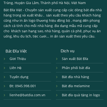
Tràng, Huyện Gia Lâm, Thành phố Hà Nội, Việt Nam
Bát Đĩa Việt
- Chuyên sản xuất cung cấp các dòng
bát đĩa nhà
hàng
trong và xuất khẩu , sản xuất theo yêu cầu khách hàng
cũng như in ấn logo thương hiệu đồng bộ , mang đến phong
cách cá tính cho mỗi nhà hàng .Đa dạng mẫu mã cung cấp
cho khách sạn hạng sao, nhà hàng, quán cà phê, phục vụ ăn
uống, khu du lịch, tiệc cưới... in ấn sản xuất theo yêu cầu.
Bát Đĩa Việt
Dịch vụ
Giới Thiệu
Sản xuất Bát Đĩa
Liên Hệ
Phân phối bát đĩa
Tuyển dụng
Bát đĩa nhà hàng
Đt: 0945.998.001
Bát đĩa melamine
lienhe@batdia.com.vn
Bát đĩa quà tặng in logo