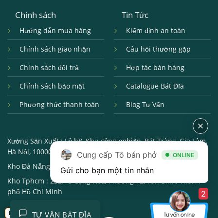
Chính sách
Tin Tức
Hướng dẫn mua hàng
Kiểm định an toàn
Chính sách giao nhận
Câu hỏi thường gặp
Chính sách đổi trả
Hợp tác bán hàng
Chính sách bảo mật
Catalogue Bát Đĩa
Phương thức thanh toán
Blog Tư Vấn
Xưởng Sản Xuất :
Lô b8, Khu công nghiệp, Bát Tràng, Gia Lâm,
Hà Nội, 100000
Cung cấp Tô bán phở
ONLINE
Kho Đà Nẵng :
250, Đường 2/9, Hải châu, Đà Nẵng, 550000
Gửi cho bạn một tin nhắn
Kho Tphcm :
232/43 Cộng Hòa, Phường 12, Tân Bình, Thành
phố Hồ Chí Minh
2
Trở về
TƯ VẤN BÁT ĐĨA