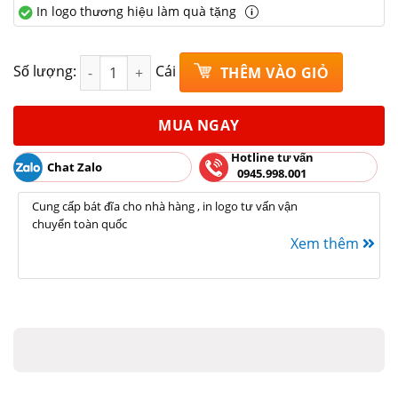
In logo thương hiệu làm quà tặng
Âu cơm phi 16 xanh đồng vẽ bèo Bát Tràng Rộng 1
Số lượng:
Cái
THÊM VÀO GIỎ
MUA NGAY
Hotline tư vấn
Chat Zalo
0945.998.001
Cung cấp bát đĩa cho nhà hàng , in logo tư vấn vận
chuyển toàn quốc
Xem thêm