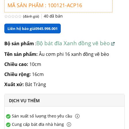
MÃ SẢN PHẨM : 100121-ACP16
40
đã bán
(đánh giá)
Được
xếp
Liên hệ báo giá
0945.998.001
hạng
0
5
sao
Bộ bát đĩa Xanh đồng vẽ bèo
Bộ sản phẩm
:
Tên sản phẩm:
Âu cơm phi 16 xanh đồng vẽ bèo
Chiều cao:
10cm
Chiều rộng:
16cm
Xuất xứ:
Bát Tràng
DỊCH VỤ THÊM
Sản xuất số lượng theo yêu cầu
Cung cấp bát đĩa nhà hàng