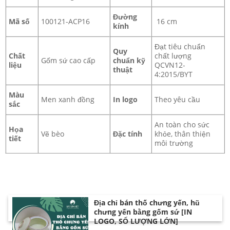
Đường
Mã số
100121-ACP16
16 cm
kính
Đạt tiêu chuẩn
Quy
Chất
chất lượng
Gốm sứ cao cấp
chuẩn kỹ
liệu
QCVN12-
thuật
4:2015/BYT
Màu
Men xanh đồng
In logo
Theo yêu cầu
sắc
An toàn cho sức
Họa
Vẽ bèo
Đặc tính
khỏe, thân thiện
tiết
môi trường
Địa chỉ bán thố chưng yến, hũ
chưng yến bằng gốm sứ [IN
LOGO, SỐ LƯỢNG LỚN]