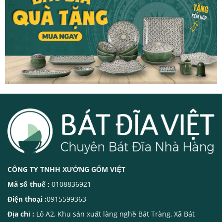
CÔNG TY TNHH XƯỞNG GỐM VIỆT
Mã số thuế :
0108836921
Điện thoại :
0915599363
Địa chỉ :
Lô A2, Khu sản xuất làng nghề Bát Tràng, Xã Bát