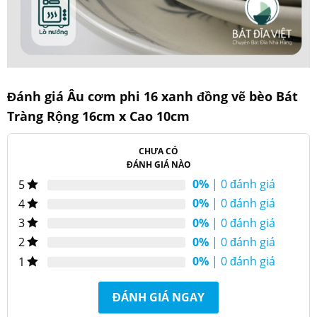
Đánh giá Âu cơm phi 16 xanh đồng vẽ bèo Bát
Tràng Rộng 16cm x Cao 10cm
Thông số kỹ thuật sản phẩm
CHƯA CÓ
Âu cơm phi 16
Chiều
ĐÁNH GIÁ NÀO
Tên
xanh vẽ đồng bèo
10 cm
cao
Bát Tràng
0%
| 0 đánh giá
5
0%
| 0 đánh giá
4
Đường
Mã số
100121-ACP16
16 cm
kính
0%
| 0 đánh giá
3
Quy
Đạt tiêu chuẩn chất
0%
| 0 đánh giá
2
Chất
Gốm sứ cao cấp
chuẩn kỹ
lượng QCVN12-
liệu
0%
| 0 đánh giá
1
thuật
4:2015/BYT
Màu
Men xanh đồng
In logo
Theo yêu cầu
ĐÁNH GIÁ NGAY
sắc