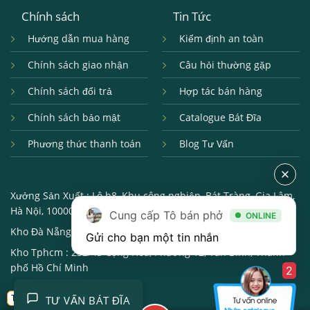
Chính sách
Tin Tức
Hướng dẫn mua hàng
Kiểm định an toàn
Chính sách giao nhận
Câu hỏi thường gặp
Chính sách đổi trả
Hợp tác bán hàng
Chính sách bảo mật
Catalogue Bát Đĩa
Phương thức thanh toán
Blog Tư Vấn
Xưởng Sản Xuất :
Lô b8, Khu công nghiệp, Bát Tràng, Gia Lâm,
Hà Nội, 100000
Cung cấp Tô bán phở
ONLINE
Kho Đà Nẵng :
250, Đường 2/9, Hải châu, Đà Nẵng, 550000
Gửi cho bạn một tin nhắn
Kho Tphcm :
232/43 Cộng Hòa, Phường 12, Tân Bình, Thành
phố Hồ Chí Minh
2
Trở về
TƯ VẤN BÁT ĐĨA