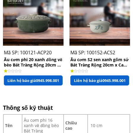
Mã SP: 100121-ACP20
Mã SP: 100152-ACS2
Âu cơm phi 20 xanh đồng vẽ
Âu cơm S2 sen xanh gốm sứ
bèo Bát Tràng Rộng 20cm x
Bát Tràng Rộng 20cm x Cao
Cao 10cm
9cm
Được
Được
Liên hệ báo giá
0945.998.001
Liên hệ báo giá
0945.998.001
xếp
xếp
hạng
hạng
1.00
1.00
5
5
sao
sao
Thông số kỹ thuật
Âu cơm phi 16
Chiều
Tên
xanh vẽ đồng bèo
10 cm
cao
Bát Tràng