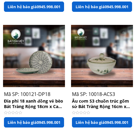
Được
Được
Liên hệ báo giá
0945.998.001
Liên hệ báo giá
0945.998.001
xếp
xếp
hạng
hạng
0
0
5
5
sao
sao
Mã SP: 100121-DP18
Mã SP: 10018-ACS3
Đĩa phi 18 xanh đồng vẽ bèo
Âu cơm S3 chuồn trúc gốm
Bát Tràng Rộng 18cm x Cao
sứ Bát Tràng Rộng 16cm x
2.5cm
Cao 11cm
Được
Được
Liên hệ báo giá
0945.998.001
Liên hệ báo giá
0945.998.001
xếp
xếp
hạng
hạng
0
0
5
5