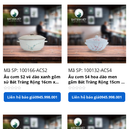
sao
sao
Mã SP: 100166-ACS2
Mã SP: 100132-ACS4
Âu cơm S2 vẽ đào xanh gốm
Âu cơm S4 hoa đào men
sứ Bát Tràng Rộng 16cm x
gấm Bát Tràng Rộng 15cm x
Cao 9cm
Cao 8cm
Được
Được
Liên hệ báo giá
0945.998.001
Liên hệ báo giá
0945.998.001
xếp
xếp
hạng
hạng
0
0
5
5
sao
sao