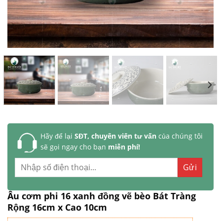
Hãy để lại
SĐT, chuyên viên tư vấn
của chúng tôi
sẽ gọi ngay cho bạn
miễn phí!
Âu cơm phi 16 xanh đồng vẽ bèo Bát Tràng
Rộng 16cm x Cao 10cm