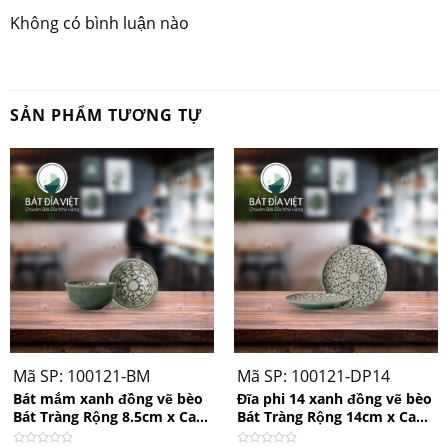
Không có bình luận nào
SẢN PHẨM TƯƠNG TỰ
Mã SP: 100121-BM
Mã SP: 100121-DP14
Bát mắm xanh đồng vẽ bèo
Đĩa phi 14 xanh đồng vẽ bèo
Bát Tràng Rộng 8.5cm x Cao
Bát Tràng Rộng 14cm x Cao
4cm
2cm