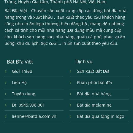
Tràng, Huyện Gia Lâm, Thành phố Hà Nội, Việt Nam
Bát Đĩa Việt
- Chuyên sản xuất cung cấp các dòng
bát đĩa nhà
hàng
trong và xuất khẩu , sản xuất theo yêu cầu khách hàng
cũng như in ấn logo thương hiệu đồng bộ , mang đến phong
cách cá tính cho mỗi nhà hàng .Đa dạng mẫu mã cung cấp
cho khách sạn hạng sao, nhà hàng, quán cà phê, phục vụ ăn
uống, khu du lịch, tiệc cưới... in ấn sản xuất theo yêu cầu.
Bát Đĩa Việt
Dịch vụ
Giới Thiệu
Sản xuất Bát Đĩa
Liên Hệ
Phân phối bát đĩa
Tuyển dụng
Bát đĩa nhà hàng
Đt: 0945.998.001
Bát đĩa melamine
lienhe@batdia.com.vn
Bát đĩa quà tặng in logo