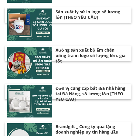
Sản xuất ly sứ in logo số lượng
lớn [THEO YÊU CẦU]
Xưởng sản xuất bộ ấm chén
uống trà in logo số lượng lớn, giá
tốt
Đơn vị cung cấp bát đĩa nhà hàng
tại Đà Nẵng, số lượng lớn [THEO
YÊU CẦU]
Brandgift _ Công ty quà tặng
doanh nghiệp uy tín hàng đầu