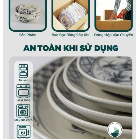
Bát mắm men nâu
Đặc điểm sản phẩm
Bát mắm men nâu Bát Tràng
là sự sự lựa chọn tạo nên
sự hoàn hảo cho bữa ăn, ngoài việc tăng giá trị thẩm mỹ
cho bàn ăn, bát mắm góp phần tăng độ ngon miệng cho
thành viên trong gia đình.
Sản phẩm nhỏ gọn, kích thước: rộng 10cm x cao 4.5cm,
không chiếm quá nhiều diện tích, phù hợp mọi bàn ăn.
Việc bày trí sắp xếp sao cho đẹp mắt không còn khiến
các chị em đau đầu, bởi có sự xuất hiện của bát mắm