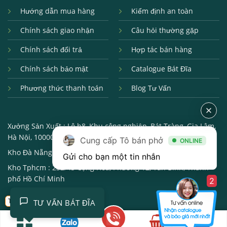
Hướng dẫn mua hàng
Kiểm định an toàn
Chính sách giao nhận
Câu hỏi thường gặp
Chính sách đổi trả
Hợp tác bán hàng
Chính sách bảo mật
Catalogue Bát Đĩa
Phương thức thanh toán
Blog Tư Vấn
Xưởng Sản Xuất :
Lô b8, Khu công nghiệp, Bát Tràng, Gia Lâm,
Hà Nội, 100000
Cung cấp Tô bán phở
ONLINE
Kho Đà Nẵng :
250, Đường 2/9, Hải châu, Đà Nẵng, 550000
Gửi cho bạn một tin nhắn
Kho Tphcm :
232/43 Cộng Hòa, Phường 12, Tân Bình, Thành
phố Hồ Chí Minh
2
Trở về
TƯ VẤN BÁT ĐĨA