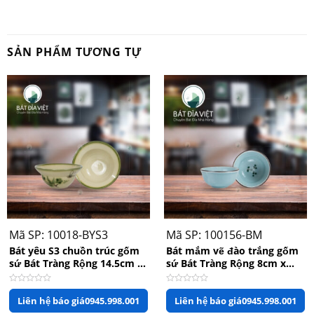
phù hợp góp mặt tại các nhà hàng, khách sạn cao cấp.
Thông số kĩ thuật sản phẩm
SẢN PHẨM TƯƠNG TỰ
Bát mắm men
Chiều
Tên
nâu gốm sứ Bát
4.5 cm
cao
Tràng
Đường
Mã số
1001771-BM
10 cm
kính
Đạt tiêu chuẩn
Quy
Chất
chất lượng
Gốm sứ cao cấp
chuẩn kỹ
liệu
QCVN12-
thuật
4:2015/BYT
Màu
Đen, nâu
In logo
Theo yêu cầu
Mã SP: 10018-BYS3
Mã SP: 100156-BM
sắc
Bát yêu S3 chuồn trúc gốm
Bát mắm vẽ đào trắng gốm
An toàn cho sức
sứ Bát Tràng Rộng 14.5cm x
sứ Bát Tràng Rộng 8cm x
Họa
Trơn
Đặc tính
khỏe, thân thiện
Cao 5cm
Cao 3.5cm
tiết
môi trường
Được
Được
Liên hệ báo giá
0945.998.001
Liên hệ báo giá
0945.998.001
xếp
xếp
hạng
hạng