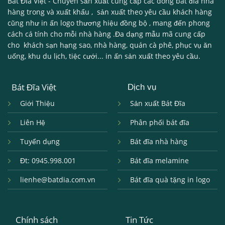
Bát Đĩa Việt
- Chuyên sản xuất cung cấp các dòng
bát đĩa nhà
hàng
trong và xuất khẩu , sản xuất theo yêu cầu khách hàng
cũng như in ấn logo thương hiệu đồng bộ , mang đến phong
cách cá tính cho mỗi nhà hàng .Đa dạng mẫu mã cung cấp
cho khách sạn hạng sao, nhà hàng, quán cà phê, phục vụ ăn
uống, khu du lịch, tiệc cưới... in ấn sản xuất theo yêu cầu.
Bát Đĩa Việt
Dịch vụ
Giới Thiệu
Sản xuất Bát Đĩa
Liên Hệ
Phân phối bát đĩa
Tuyển dụng
Bát đĩa nhà hàng
Đt: 0945.998.001
Bát đĩa melamine
lienhe@batdia.com.vn
Bát đĩa quà tặng in logo
Chính sách
Tin Tức