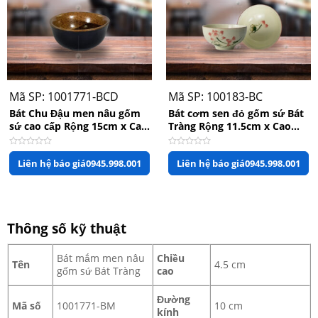
Mã SP: 1001771-BCD
Mã SP: 100183-BC
Bát Chu Đậu men nâu gốm
Bát cơm sen đỏ gốm sứ Bát
sứ cao cấp Rộng 15cm x Cao
Tràng Rộng 11.5cm x Cao
6cm
5.5cm
Được
Được
Liên hệ báo giá
0945.998.001
Liên hệ báo giá
0945.998.001
xếp
xếp
hạng
hạng
0
0
5
5
sao
sao
Thông số kỹ thuật
Bát mắm men nâu
Chiều
Tên
4.5 cm
gốm sứ Bát Tràng
cao
Đường
Mã số
1001771-BM
10 cm
kính