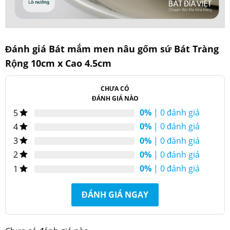
men nâu, màu sắc trầm tính sang trọng, thiết kế đơn
giản, mang vẻ đẹp cao cấp, sẽ là điểm nhấn đặc biệt trên
bàn ăn, hơn nữa rất phù hợp cho các bữa ăn mời khách.
Đánh giá Bát mắm men nâu gốm sứ Bát Tràng
Rộng 10cm x Cao 4.5cm
CHƯA CÓ
ĐÁNH GIÁ NÀO
0%
| 0 đánh giá
5
0%
| 0 đánh giá
4
0%
| 0 đánh giá
3
0%
| 0 đánh giá
2
0%
| 0 đánh giá
1
ĐÁNH GIÁ NGAY