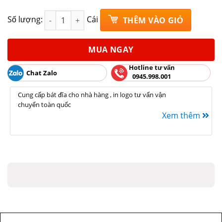
Bát mắm men nâu gốm sứ Bát Tràng Rộng 10cm x C
Số lượng:
Cái
THÊM VÀO GIỎ
MUA NGAY
Hotline tư vấn
Chat Zalo
0945.998.001
Cung cấp bát đĩa cho nhà hàng , in logo tư vấn vận
chuyển toàn quốc
Xem thêm