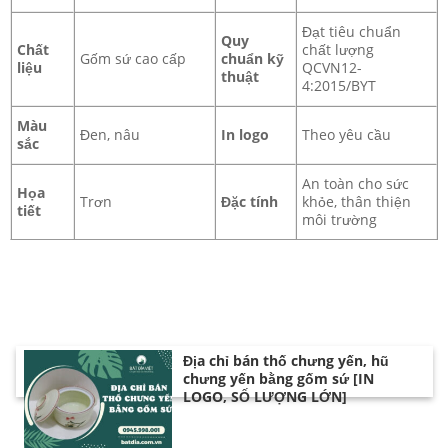
Đạt tiêu chuẩn
Quy
Chất
chất lượng
Gốm sứ cao cấp
chuẩn kỹ
liệu
QCVN12-
thuật
4:2015/BYT
Màu
Đen, nâu
In logo
Theo yêu cầu
sắc
An toàn cho sức
Họa
Trơn
Đặc tính
khỏe, thân thiện
tiết
môi trường
Địa chỉ bán thố chưng yến, hũ
chưng yến bằng gốm sứ [IN
LOGO, SỐ LƯỢNG LỚN]