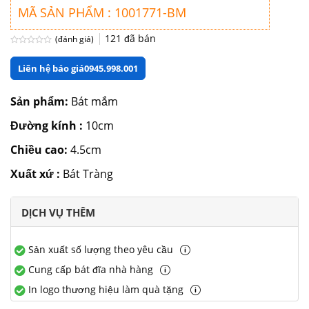
MÃ SẢN PHẨM : 1001771-BM
121
đã bán
(đánh giá)
Được
xếp
Liên hệ báo giá
0945.998.001
hạng
0
5
sao
Sản phẩm:
Bát mắm
Đường kính :
10cm
Chiều cao:
4.5cm
Xuất xứ :
Bát Tràng
DỊCH VỤ THÊM
Sản xuất số lượng theo yêu cầu
Cung cấp bát đĩa nhà hàng
In logo thương hiệu làm quà tặng