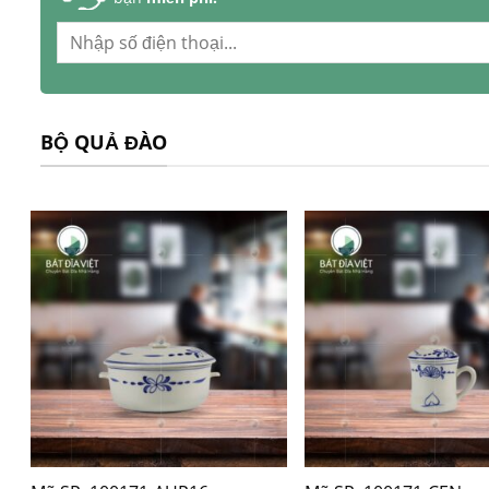
BỘ QUẢ ĐÀO
+
+