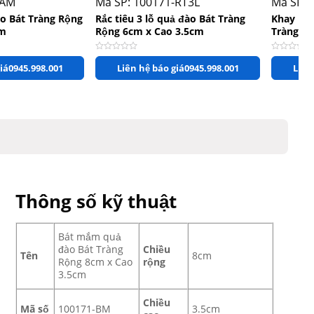
-AM
Mã SP: 100171-RT3L
Mã SP:
 Bát Tràng Rộng
Rắc tiêu 3 lỗ quả đào Bát Tràng
Khay muố
cm
Rộng 6cm x Cao 3.5cm
Tràng R
ao
Được xếp hạng
0
5 sao
Được xếp 
iá
0945.998.001
Liên hệ báo giá
0945.998.001
Liên
Thông số kỹ thuật
Bát mắm quả
đào Bát Tràng
Chiều
Tên
8cm
Rộng 8cm x Cao
rộng
3.5cm
Chiều
Mã số
100171-BM
3.5cm