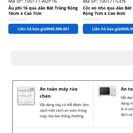
Mã SP: 100171-AUP16
Mã SP: 100171-CEN
Âu phi 16 quả đào Bát Tràng Rộng
Cốc eo nhỏ quả đào Bát
16cm x Cao 7cm
Rộng 7cm x Cao 8cm
Được xếp hạng
0
5 sao
Được xếp hạng
0
5 sao
Liên hệ báo giá
0945.998.001
Liên hệ báo giá
0945.9
An toàn máy rửa
An to
chén
Vật dụ
dụng m
Vật dụng này có thể được làm
lò vi s
sạch một cách an toàn trong
dịch vụ
máy rửa bát thông thường.