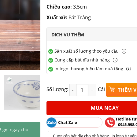
Chiều cao:
3.5cm
Xuất xứ:
Bát Tràng
DỊCH VỤ THÊM
Sản xuất số lượng theo yêu cầu
Cung cấp bát đĩa nhà hàng
In logo thương hiệu làm quà tặng
Bát mắm quả đào Bát Tràng Rộn
Số lượng:
Cái
THÊM V
MUA NGAY
Hotline tư
Chat Zalo
0945.998.
ẽ gọi ngay cho
Cung cấp bát đĩa cho nhà hàng , in logo tư vấn