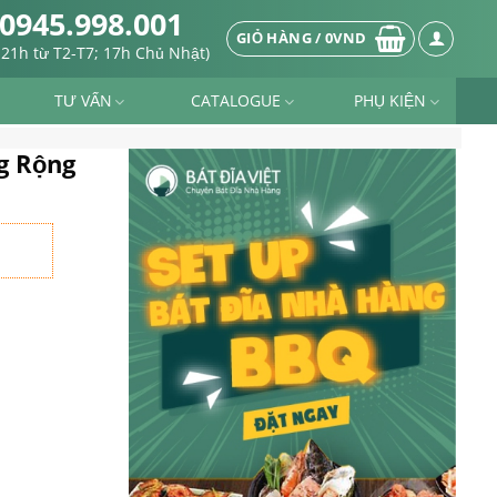
0945.998.001
GIỎ HÀNG /
0
VND
-21h từ T2-T7; 17h Chủ Nhật)
TƯ VẤN
CATALOGUE
PHỤ KIỆN
g Rộng