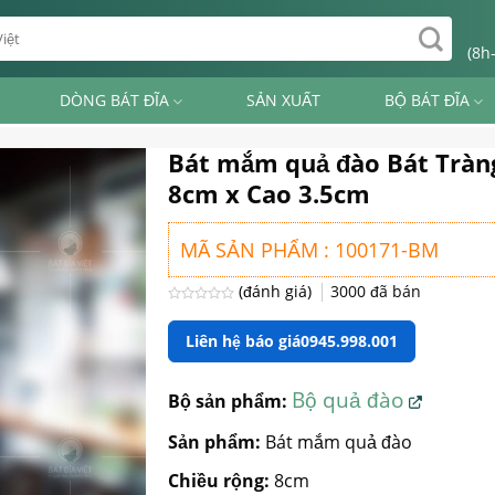
(8h
DÒNG BÁT ĐĨA
SẢN XUẤT
BỘ BÁT ĐĨA
Bát mắm quả đào Bát Tràn
8cm x Cao 3.5cm
MÃ SẢN PHẨM : 100171-BM
(đánh giá)
3000
đã bán
Được
xếp
Liên hệ báo giá
0945.998.001
hạng
0
5
sao
Bộ quả đào
Bộ sản phẩm:
Sản phẩm:
Bát mắm quả đào
Chiều rộng:
8cm