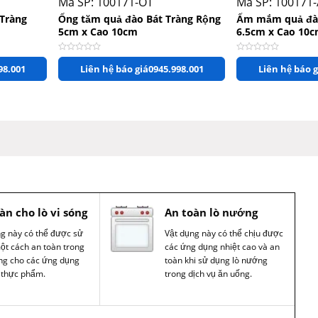
Mã SP: 100171-OT
Mã SP: 100171
 Tràng
Ống tăm quả đào Bát Tràng Rộng
Ấm mắm quả đào
5cm x Cao 10cm
6.5cm x Cao 10
Được xếp hạng
0
5 sao
Được xếp hạng
0
5 s
98.001
Liên hệ báo giá
0945.998.001
Liên hệ báo g
àn cho lò vi sóng
An toàn lò nướng
ng này có thể được sử
Vật dụng này có thể chịu được
ột cách an toàn trong
các ứng dụng nhiệt cao và an
óng cho các ứng dụng
toàn khi sử dụng lò nướng
 thực phẩm.
trong dịch vụ ăn uống.