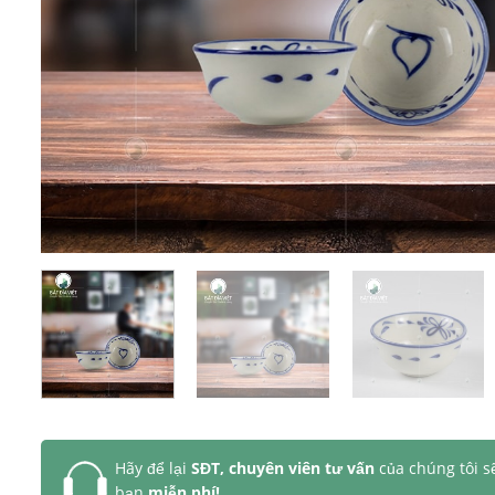
Hãy để lại
SĐT, chuyên viên tư vấn
của chúng tôi s
bạn
miễn phí!