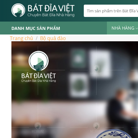
Skip
Tìm
to
kiếm:
content
NHÀ HÀNG
DANH MỤC SẢN PHẨM
Trang chủ
/
Bộ quả đào