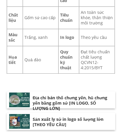
cao
An toàn sức
Chất
Tiêu
Gốm sứ cao cấp
khỏe, thân thiện
liệu
chuẩn
môi trường
Màu
Trắng, xanh
In logo
Theo yêu cầu
sắc
Quy
Đạt tiêu chuẩn
Họa
chuẩn
chất lượng
Quả đào
tiết
kỹ
QCVN12-
thuật
4:2015/BYT
Địa chỉ bán thố chưng yến, hũ chưng
yến bằng gốm sứ [IN LOGO, SỐ
LƯỢNG LỚN]
Sản xuất ly sứ in logo số lượng lớn
[THEO YÊU CẦU]