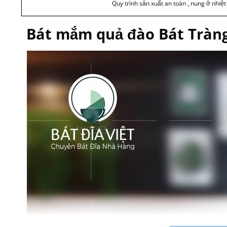
Quy trình sản xuất an toàn , nung ở nhiệ
Bát mắm quả đào Bát Tràn