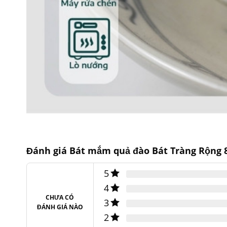
Đánh giá Bát mắm quả đào Bát Tràng Rộng 
5
4
CHƯA CÓ
3
ĐÁNH GIÁ NÀO
2