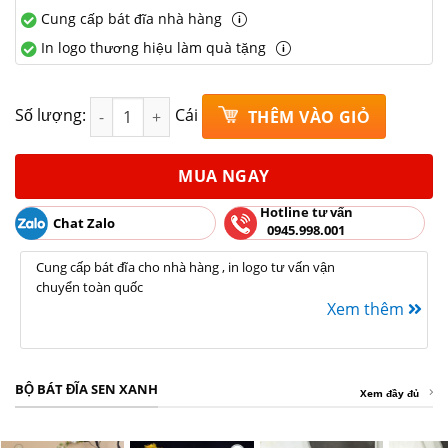
Cung cấp bát đĩa nhà hàng
In logo thương hiệu làm quà tặng
Gia vị oval sen xanh gốm sứ Bát Tràng Rộng 10cm x
Số lượng:
Cái
THÊM VÀO GIỎ
MUA NGAY
Hotline tư vấn
Chat Zalo
0945.998.001
Cung cấp bát đĩa cho nhà hàng , in logo tư vấn vận
chuyển toàn quốc
Xem thêm
BỘ BÁT ĐĨA SEN XANH
Xem đầy đủ