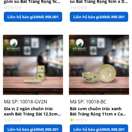
gốm sứ Bát Tràng Rộng 9cm
sứ Bát Tràng Rộng 9cm x Dài
x Cao 4cm
13cm
Được
Được
Liên hệ báo giá
0945.998.001
Liên hệ báo giá
0945.998.001
xếp
xếp
hạng
hạng
0
0
5
5
sao
sao
Mã SP: 10018-GV2N
Mã SP: 10018-BC
Gia vị 2 ngăn chuồn trúc
Bát cơm chuồn trúc xanh
xanh Bát Tràng Dài 12.5cm x
Bát Tràng Rộng 11cm x Cao
Rộng 6cm
4.5cm
Được
Được
Liên hệ báo giá
0945.998.001
Liên hệ báo giá
0945.998.001
xếp
xếp