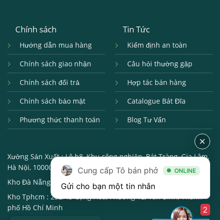
Chính sách
Tin Tức
Hướng dẫn mua hàng
Kiểm định an toàn
Chính sách giao nhận
Câu hỏi thường gặp
Chính sách đổi trả
Hợp tác bán hàng
Chính sách bảo mật
Catalogue Bát Đĩa
Phương thức thanh toán
Blog Tư Vấn
Xưởng Sản Xuất :
Lô b8, Khu công nghiệp, Bát Tràng, Gia Lâm,
Hà Nội, 100000
Cung cấp Tô bán phở
ONLINE
Kho Đà Nẵng :
250, Đường 2/9, Hải châu, Đà Nẵng, 550000
Gửi cho bạn một tin nhắn
Kho Tphcm :
232/43 Cộng Hòa, Phường 12, Tân Bình, Thành
phố Hồ Chí Minh
2