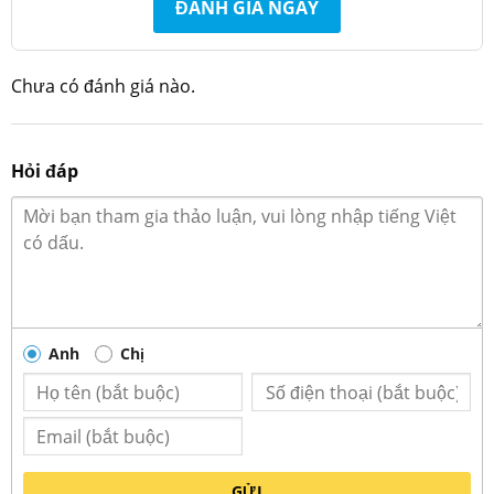
ĐÁNH GIÁ NGAY
An toàn cho sức
Họa
Hoa sen xanh
Đặc tính
khỏe, thân thiện
tiết
môi trường
Chưa có đánh giá nào.
Bát Đĩa Việt – công ty chuyên cung cấp bát đĩa
Bát Tràng uy tín
Hỏi đáp
Anh
Chị
GỬI