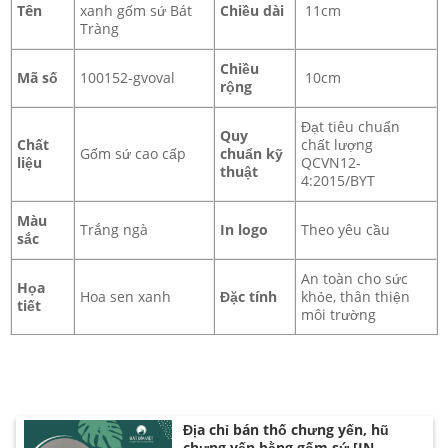
Tên
xanh gốm sứ Bát
Chiều dài
11cm
Tràng
Chiều
Mã số
100152-gvoval
10cm
rộng
Đạt tiêu chuẩn
Quy
Chất
chất lượng
Gốm sứ cao cấp
chuẩn kỹ
liệu
QCVN12-
thuật
4:2015/BYT
Màu
Trắng ngà
In logo
Theo yêu cầu
sắc
An toàn cho sức
Họa
Hoa sen xanh
Đặc tính
khỏe, thân thiện
tiết
môi trường
Địa chỉ bán thố chưng yến, hũ
chưng yến bằng gốm sứ [IN