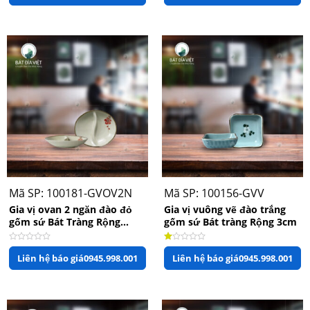
hạng
hạng
0
1.00
5
5
sao
sao
Mã SP: 100181-GVOV2N
Mã SP: 100156-GVV
Gia vị ovan 2 ngăn đào đỏ
Gia vị vuông vẽ đào trắng
gốm sứ Bát Tràng Rộng
gốm sứ Bát tràng Rộng 3cm
11.5cm x Dài 10cm
Được
Được
Liên hệ báo giá
0945.998.001
Liên hệ báo giá
0945.998.001
xếp
xếp
hạng
hạng
0
1.00
5
5
sao
sao