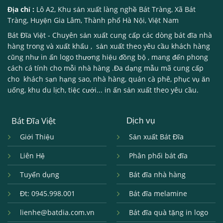
Địa chỉ :
Lô A2, Khu sản xuất làng nghề Bát Tràng, Xã Bát
Tràng, Huyện Gia Lâm, Thành phố Hà Nội, Việt Nam
Bát Đĩa Việt
- Chuyên sản xuất cung cấp các dòng
bát đĩa nhà
hàng
trong và xuất khẩu , sản xuất theo yêu cầu khách hàng
cũng như in ấn logo thương hiệu đồng bộ , mang đến phong
cách cá tính cho mỗi nhà hàng .Đa dạng mẫu mã cung cấp
cho khách sạn hạng sao, nhà hàng, quán cà phê, phục vụ ăn
uống, khu du lịch, tiệc cưới... in ấn sản xuất theo yêu cầu.
Bát Đĩa Việt
Dịch vụ
Giới Thiệu
Sản xuất Bát Đĩa
Liên Hệ
Phân phối bát đĩa
Tuyển dụng
Bát đĩa nhà hàng
Đt: 0945.998.001
Bát đĩa melamine
lienhe@batdia.com.vn
Bát đĩa quà tặng in logo