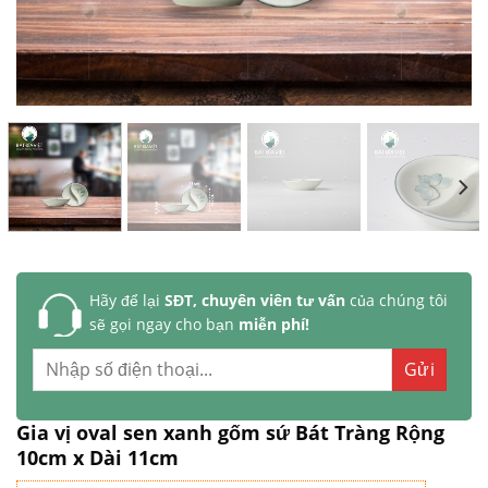
Hãy để lại
SĐT, chuyên viên tư vấn
của chúng tôi
sẽ gọi ngay cho bạn
miễn phí!
Gia vị oval sen xanh gốm sứ Bát Tràng Rộng
10cm x Dài 11cm