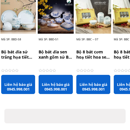
Mã SP: BBD-58
Mã SP: BBD-51
Mã SP: BBC – 07
Mã SP: BBC
Bộ bát đĩa sứ
Bộ bát đĩa sen
Bộ 8 bát cơm
Bộ 8 bá
trắng họa tiết
xanh gốm sứ Bát
hoạ tiết hoa sen
hoạ tiế
sen xanh BBD-58
Tràng BBD-51
xanh viền xanh
xanh sứ
sứ Bát Tràng
Tràng B
BBC – 07
Được xếp hạng
0
5 sao
Được xếp hạng
0
5 sao
Được xếp hạng
0
5 sao
Được xếp
Liên hệ báo giá
Liên hệ báo giá
Liên hệ báo giá
Liên hệ
0945.998.001
0945.998.001
0945.998.001
0945.