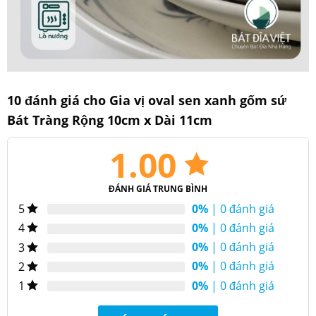
10 đánh giá cho
Gia vị oval sen xanh gốm sứ
Thông số kỹ thuật sản phẩm
Bát Tràng Rộng 10cm x Dài 11cm
Gia vị oval sen
1.00
Chiều
Tên
xanh gốm sứ Bát
11cm
dài
Tràng
ĐÁNH GIÁ TRUNG BÌNH
Chiều
Mã số
100152-gvoval
10cm
0%
| 0 đánh giá
5
rộng
0%
| 0 đánh giá
4
Đạt tiêu chuẩn
Quy
0%
| 0 đánh giá
3
Chất
chất lượng
Gốm sứ cao cấp
chuẩn
liệu
QCVN12-
0%
| 0 đánh giá
2
kỹ thuật
4:2015/BYT
0%
| 0 đánh giá
1
Màu
Trắng ngà
In logo
Theo yêu cầu
sắc