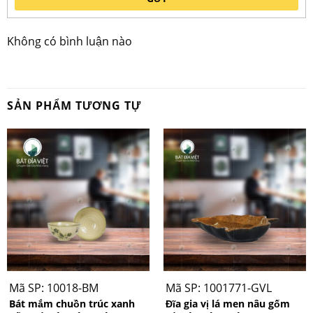
Không có bình luận nào
SẢN PHẨM TƯƠNG TỰ
Mã SP: 10018-BM
Mã SP: 1001771-GVL
Bát mắm chuồn trúc xanh
Đĩa gia vị lá men nâu gốm