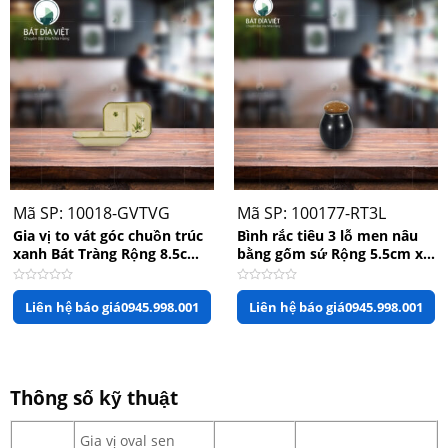
Mã SP: 10018-GVTVG
Mã SP: 100177-RT3L
Gia vị to vát góc chuồn trúc
Bình rắc tiêu 3 lỗ men nâu
xanh Bát Tràng Rộng 8.5cm
bằng gốm sứ Rộng 5.5cm x
x Dài 11.5cm
Cao 6.5cm
Được
Được
Liên hệ báo giá
0945.998.001
Liên hệ báo giá
0945.998.001
xếp
xếp
hạng
hạng
0
0
5
5
sao
sao
Thông số kỹ thuật
Gia vị oval sen