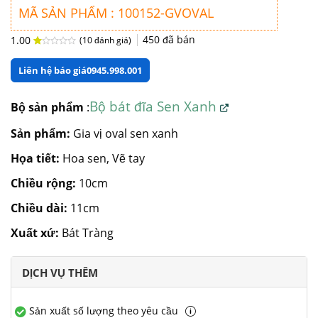
MÃ SẢN PHẨM : 100152-GVOVAL
450
đã bán
1.00
(
10
đánh giá)
1.00
10
trên
Liên hệ báo giá
0945.998.001
5
dựa
trên
đánh
Bộ bát đĩa Sen Xanh
Bộ sản phẩm
:
giá
Sản phẩm:
Gia vị oval sen xanh
Họa tiết:
Hoa sen, Vẽ tay
Chiều rộng:
10cm
Chiều dài:
11cm
Xuất xứ:
Bát Tràng
DỊCH VỤ THÊM
Sản xuất số lượng theo yêu cầu