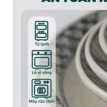
Bình rắc 
Đặc điểm sản phẩm
Bình rắc tiêu 3 lỗ men nâu gốm sứ Bát Tràn
Tràng, đảm bảo có đầy đủ những ưu điểm và đặc
Sản phẩm trải qua công đoạn nung ở nhiệt độ 
sứt mẻ khi va chạm, cũng như loại bỏ được hết 
nặng, an toàn sức khỏe người sử dụng.