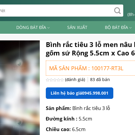
(8h
DÒNG BÁT ĐĨA
SẢN XUẤT
BỘ BÁT ĐĨA
Bình rắc tiêu 3 lỗ men nâu
gốm sứ Rộng 5.5cm x Cao 
MÃ SẢN PHẨM : 100177-RT3L
(đánh giá)
83
đã bán
Được
xếp
Liên hệ báo giá
0945.998.001
hạng
0
5
sao
Sản phẩm:
Bình rắc tiêu 3 lỗ
Đường kính :
5.5cm
Chiều cao:
6.5cm