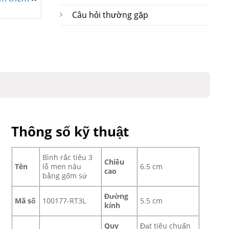
Câu hỏi thường gặp
Thông số kỹ thuật
Bình rắc tiêu 3
Chiều
Tên
lỗ men nâu
6.5 cm
cao
bằng gốm sứ
Đường
Mã số
100177-RT3L
5.5 cm
kính
Quy
Đạt tiêu chuẩn