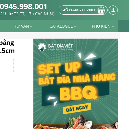
0945.998.001
GIỎ HÀNG /
0
VND
-21h từ T2-T7; 17h Chủ Nhật)
TƯ VẤN
CATALOGUE
PHỤ KIỆN
 bằng
6.5cm