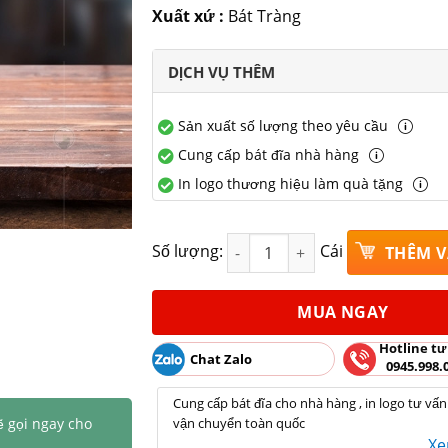
Xuất xứ :
Bát Tràng
DỊCH VỤ THÊM
Sản xuất số lượng theo yêu cầu
Cung cấp bát đĩa nhà hàng
In logo thương hiệu làm quà tặng
Bình rắc tiêu 3 lỗ men nâu bằn
Số lượng:
Cái
THÊM V
MUA NGAY
Hotline tư
Chat Zalo
0945.998.
Cung cấp bát đĩa cho nhà hàng , in logo tư vấn
ẽ gọi ngay cho
vận chuyển toàn quốc
X