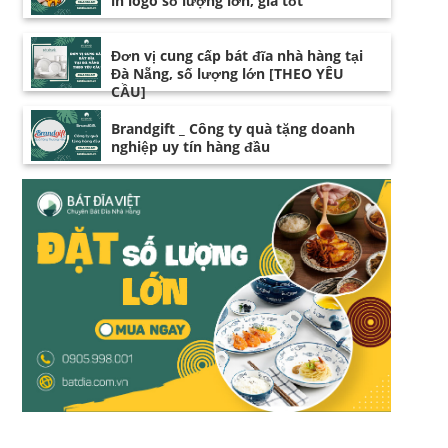
in logo số lượng lớn, giá tốt
Đơn vị cung cấp bát đĩa nhà hàng tại
Đà Nẵng, số lượng lớn [THEO YÊU
CẦU]
Brandgift _ Công ty quà tặng doanh
nghiệp uy tín hàng đầu