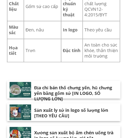
Chất
chuẩn
chất lượng
Gốm sứ cao cấp
liệu
kỹ
QCVN12-
thuật
4:2015/BYT
Màu
Đen, nâu
In logo
Theo yêu cầu
sắc
An toàn cho sức
Họa
Trơn
Đặc tính
khỏe, thân thiện
tiết
môi trường
Địa chỉ bán thố chưng yến, hũ chưng
yến bằng gốm sứ [IN LOGO, SỐ
LƯỢNG LỚN]
Sản xuất ly sứ in logo số lượng lớn
[THEO YÊU CẦU]
Xưởng sản xuất bộ ấm chén uống trà