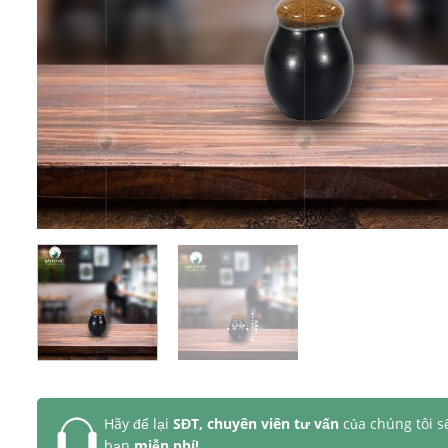
Hãy để lại
SĐT, chuyên viên tư vấn
của chúng tôi s
bạn
miễn phí!