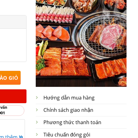
g gốm sứ Rộng 5.5cm x Cao 6.5cm số lượng
ÀO GIỎ
Hướng dẫn mua hàng
 vấn
Chính sách giao nhận
001
Phương thức thanh toán
Tiêu chuẩn đóng gói
em thêm