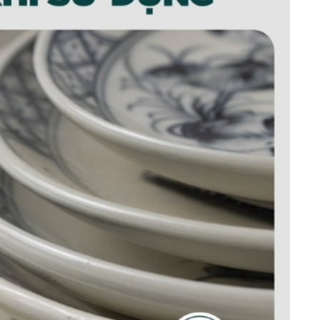
tiêu men nâu
g
được trau chuốt bởi chính người thợ gốm Bát
 tính vượt trội.
cao 1200 độ C, đảm bảo độ chắc chắn, không lo
các chất độc hại như chì hay các oxit kim loại