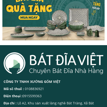
CÔNG TY TNHH XƯỞNG GỐM VIỆT
Mã số thuế :
0108836921
Điện thoại :
0915599363
Địa chỉ :
Lô A2, Khu sản xuất làng nghề Bát Tràng, Xã Bát