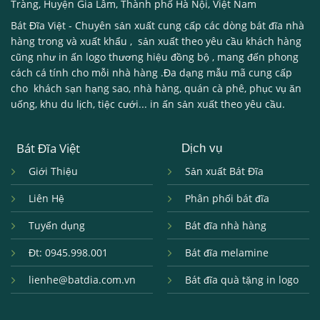
Tràng, Huyện Gia Lâm, Thành phố Hà Nội, Việt Nam
Bát Đĩa Việt
- Chuyên sản xuất cung cấp các dòng
bát đĩa nhà
hàng
trong và xuất khẩu , sản xuất theo yêu cầu khách hàng
cũng như in ấn logo thương hiệu đồng bộ , mang đến phong
cách cá tính cho mỗi nhà hàng .Đa dạng mẫu mã cung cấp
cho khách sạn hạng sao, nhà hàng, quán cà phê, phục vụ ăn
uống, khu du lịch, tiệc cưới... in ấn sản xuất theo yêu cầu.
Bát Đĩa Việt
Dịch vụ
Giới Thiệu
Sản xuất Bát Đĩa
Liên Hệ
Phân phối bát đĩa
Tuyển dụng
Bát đĩa nhà hàng
Đt: 0945.998.001
Bát đĩa melamine
lienhe@batdia.com.vn
Bát đĩa quà tặng in logo