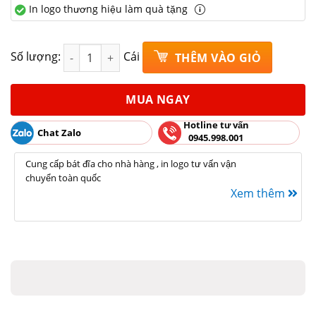
In logo thương hiệu làm quà tặng
Khay lá chuối S3 men nâu gốm sứ Bát Tràng Rộng 1
Số lượng:
Cái
THÊM VÀO GIỎ
MUA NGAY
Hotline tư vấn
Chat Zalo
0945.998.001
Cung cấp bát đĩa cho nhà hàng , in logo tư vấn vận
chuyển toàn quốc
Xem thêm