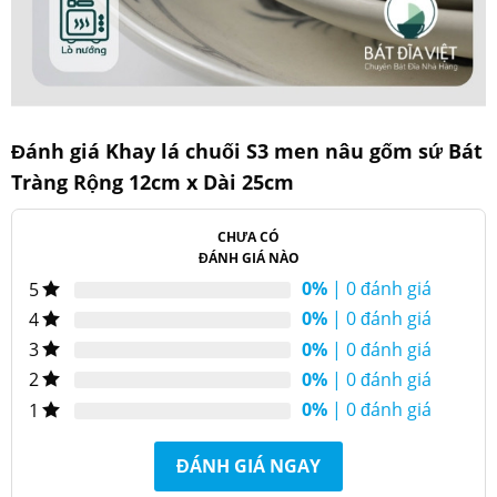
Đánh giá Khay lá chuối S3 men nâu gốm sứ Bát
Tràng Rộng 12cm x Dài 25cm
CHƯA CÓ
ĐÁNH GIÁ NÀO
0%
| 0 đánh giá
5
0%
| 0 đánh giá
4
0%
| 0 đánh giá
3
0%
| 0 đánh giá
2
Kích thước chi tiết đĩa khay lá chuối men nâu
0%
| 0 đánh giá
1
ĐÁNH GIÁ NGAY
Sản phẩm có thiết kế phá cách lạ mắt, mang vẻ đẹp mộc