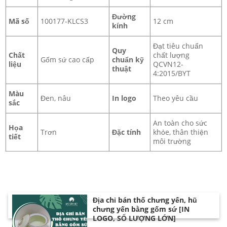
Đường
Mã số
100177-KLCS3
12 cm
kính
Đạt tiêu chuẩn
Quy
Chất
chất lượng
Gốm sứ cao cấp
chuẩn kỹ
liệu
QCVN12-
thuật
4:2015/BYT
Màu
Đen, nâu
In logo
Theo yêu cầu
sắc
An toàn cho sức
Họa
Trơn
Đặc tính
khỏe, thân thiện
tiết
môi trường
Địa chỉ bán thố chưng yến, hũ
chưng yến bằng gốm sứ [IN
LOGO, SỐ LƯỢNG LỚN]