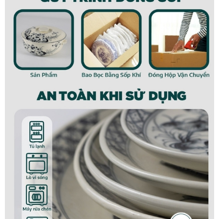
Đĩa khay lá chuối S3 men nâu Bát Tràng
Đặc điểm sản phẩm
Khay lá chuối S3 men nâu gốm sứ Bát Tràng
là sự kết
hợp độc đáo giữa kiểu dáng lá chuối và màu men nâu,
đen, tạo cảm giác gần gũi, thân thuộc đặc biệt đối với
người tiêu dùng Việt.