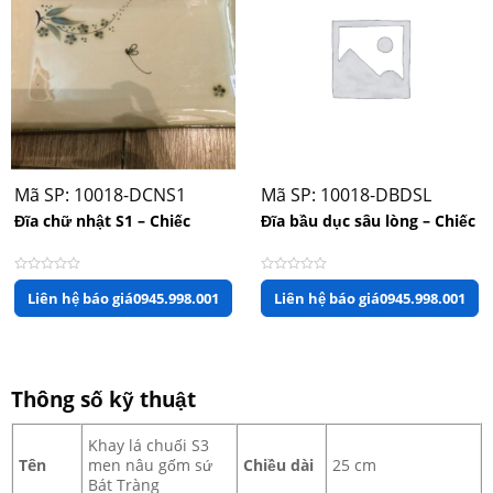
Mã SP: 10018-DCNS1
Mã SP: 10018-DBDSL
Đĩa chữ nhật S1 – Chiếc
Đĩa bầu dục sâu lòng – Chiếc
Được
Được
Liên hệ báo giá
0945.998.001
Liên hệ báo giá
0945.998.001
xếp
xếp
hạng
hạng
0
0
5
5
sao
sao
Thông số kỹ thuật
Khay lá chuối S3
Tên
men nâu gốm sứ
Chiều dài
25 cm
Bát Tràng