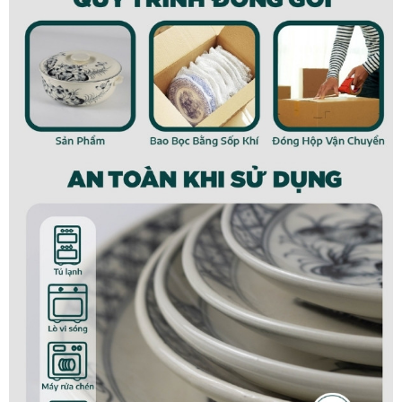
Bộ 10 bát cơm gốm sứ Bát Tràng họa tiết nhành hoa đào đỏ
BBC-35
Đặc điểm của sản phẩm
Bộ
10 bát cơm
được đánh giá cao về cả hình thức lẫn
chất lượng. Sản phẩm được làm từ chất liệu cao cấp,
được chọn lựa kĩ càng và trải qua quá trình gia công vô
cùng tỉ mỉ.
Được xử lý nung ở nhiệt độ lên tới 1300 độ C, sản phẩm
có độ bền cơ học tốt có thể sử dụng an toàn trong lò vi
sóng hay máy rửa bát.
Hơn thế nữa, nhờ được nung ở nhiệt độ cao nên sản