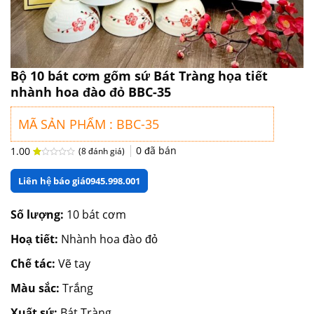
Bộ 10 bát cơm gốm sứ Bát Tràng họa tiết
nhành hoa đào đỏ BBC-35
MÃ SẢN PHẨM : BBC-35
0
đã bán
1.00
(
8
đánh giá)
1.00
8
trên
Liên hệ báo giá
0945.998.001
5
dựa
trên
đánh
Số lượng:
10 bát cơm
giá
Hoạ tiết:
Nhành hoa đào đỏ
Chế tác:
Vẽ tay
Màu sắc:
Trắng
Xuất sứ:
Bát Tràng