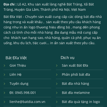
Địa chỉ :
Lô A2, Khu sản xuất làng nghề Bát Tràng, Xã Bát
Tràng, Huyện Gia Lâm, Thành phố Hà Nội, Việt Nam
Bát Đĩa Việt
- Chuyên sản xuất cung cấp các dòng
bát đĩa nhà
hàng
trong và xuất khẩu , sản xuất theo yêu cầu khách hàng
cũng như in ấn logo thương hiệu đồng bộ , mang đến phong
cách cá tính cho mỗi nhà hàng .Đa dạng mẫu mã cung cấp
cho khách sạn hạng sao, nhà hàng, quán cà phê, phục vụ ăn
uống, khu du lịch, tiệc cưới... in ấn sản xuất theo yêu cầu.
Bát Đĩa Việt
Dịch vụ
Giới Thiệu
Sản xuất Bát Đĩa
Liên Hệ
Phân phối bát đĩa
Tuyển dụng
Bát đĩa nhà hàng
Đt: 0945.998.001
Bát đĩa melamine
lienhe@batdia.com.vn
Bát đĩa quà tặng in logo