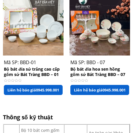
Mã SP: BBD-01
Mã SP: BBD - 07
Bộ bát đĩa sứ trắng cao cấp
Bộ bát đĩa hoa sen hồng
gốm sứ Bát Tràng BBD – 01
gốm sứ Bát Tràng BBD – 07
Được
Được
Liên hệ báo giá
0945.998.001
Liên hệ báo giá
0945.998.001
xếp
xếp
hạng
hạng
0
0
5
5
sao
sao
Thông số kỹ thuật
Bộ 10 bát cơm gốm
An toàn sức khỏe,