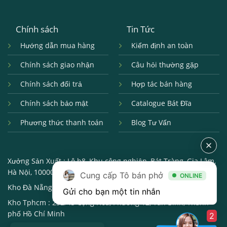
Chính sách
Tin Tức
Hướng dẫn mua hàng
Kiểm định an toàn
Chính sách giao nhận
Câu hỏi thường gặp
Chính sách đổi trả
Hợp tác bán hàng
Chính sách bảo mật
Catalogue Bát Đĩa
Phương thức thanh toán
Blog Tư Vấn
Xưởng Sản Xuất :
Lô b8, Khu công nghiệp, Bát Tràng, Gia Lâm,
Hà Nội, 100000
Cung cấp Tô bán phở
ONLINE
Kho Đà Nẵng :
250, Đường 2/9, Hải châu, Đà Nẵng, 550000
Gửi cho bạn một tin nhắn
Kho Tphcm :
232/43 Cộng Hòa, Phường 12, Tân Bình, Thành
phố Hồ Chí Minh
2