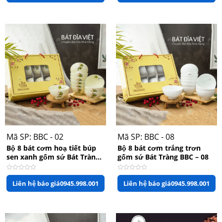
0
0
5
5
sao
sao
Mã SP: BBC - 02
Mã SP: BBC - 08
Bộ 8 bát cơm hoạ tiết búp
Bộ 8 bát cơm trắng trơn
sen xanh gốm sứ Bát Tràng
gốm sứ Bát Tràng BBC – 08
BBC – 02
Được
Được
Liên hệ báo giá
0945.998.001
Liên hệ báo giá
0945.998.001
xếp
xếp
hạng
hạng
0
0
5
5
sao
sao