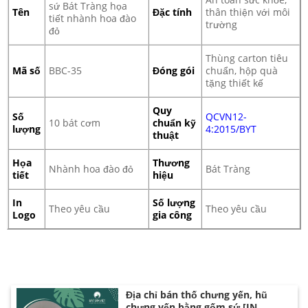
sứ Bát Tràng họa
Tên
Đặc tính
thân thiện với môi
tiết nhành hoa đào
trường
đỏ
Thùng carton tiêu
Mã số
BBC-35
Đóng gói
chuẩn, hộp quà
tặng thiết kế
Quy
Số
QCVN12-
10 bát cơm
chuẩn kỹ
lượng
4:2015/BYT
thuật
Họa
Thương
Nhành hoa đào đỏ
Bát Tràng
tiết
hiệu
In
Số lượng
Theo yêu cầu
Theo yêu cầu
Logo
gia công
Địa chỉ bán thố chưng yến, hũ
chưng yến bằng gốm sứ [IN