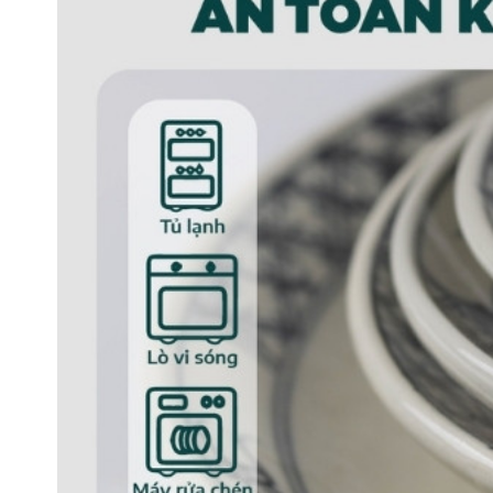
Bộ bát đĩa hoa chanh 
Đặc điểm của sản phẩm
Bộ bát đĩa Bát Tràng
có thiết kế có phần tối 
mịn cùng họa tiết hoa chanh đen nhã nhặn. M
truyền thống nhưng không kém phần sang trọn
Ưu điểm nổi bật không thể bỏ qua, chính là s
cơm, 2 tô, 3 bát nhỏ đựng gia vị, 6 bát cơm, 10 
sản phẩm đều được thiết kế với đa dạng kích t
chăng.