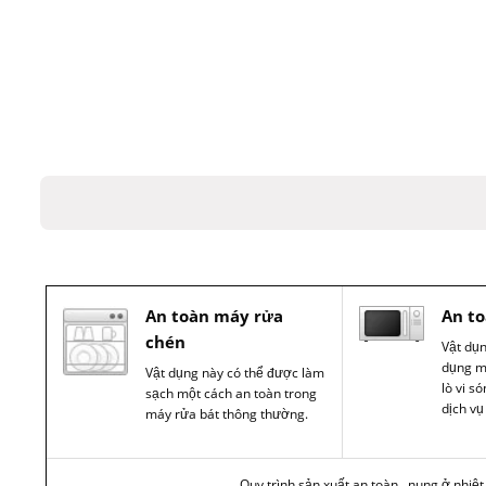
An toàn máy rửa
An to
chén
Vật dụ
dụng m
Vật dụng này có thể được làm
lò vi s
sạch một cách an toàn trong
dịch vụ
máy rửa bát thông thường.
Quy trình sản xuất an toàn , nung ở nhiệ