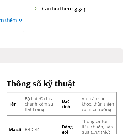
Câu hỏi thường gặp
em thêm
Thông số kỹ thuật
Bộ bát đĩa hoa
An toàn sức
Đặc
Tên
chanh gốm sứ
khỏe, thân thiện
tính
Bát Tràng
với môi trường
Thùng carton
Đóng
tiêu chuẩn, hộp
Mã số
BBD-44
gói
quà tặng thiết