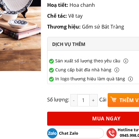
Hoạ tiết:
Hoa chanh
Chế tác:
Vẽ tay
Thương hiệu:
Gốm sứ Bát Tràng
DỊCH VỤ THÊM
Sản xuất số lượng theo yêu cầu
Cung cấp bát đĩa nhà hàng
In logo thương hiệu làm quà tặng
Bộ bát đĩa hoa chanh gốm sứ Bá
Số lượng:
Cái
THÊM V
MUA NGAY
Hotline tư
Chat Zalo
0945.998.