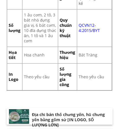
kế
1 âu cơm, 2 tô, 3
bát nhỏ đựng
Quy
Số
gia vị, 6 bát cơm,
chuẩn
QCVN12-
lượng
10 đĩa đựng thức
kỹ
4:2015/BYT
ăn, 1 tô và 1 âu
thuật
cơm
Họa
Thương
Hoa chanh
Bát Tràng
tiết
hiệu
Số
In
lượng
Theo yêu cầu
Theo yêu cầu
Logo
gia
công
Địa chỉ bán thố chưng yến, hũ chưng
yến bằng gốm sứ [IN LOGO, SỐ
LƯỢNG LỚN]