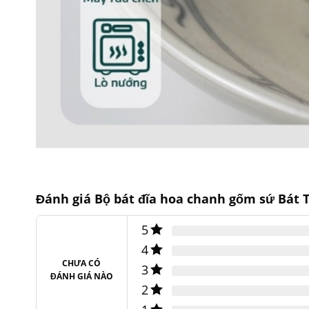
Ngoài ra, chất lượng của bộ sản phẩm cũng nh
nguyên liệu làm nên sản phẩm là nguồn nguyên
trình xử lý nghiêm ngặt. Đảm bảo được mức độ
người tiêu dùng.
Bộ sản phẩm có khung xương cứng cáp, hạn c
hạn chế bám bụi và thức ăn.
Đây sẽ là cánh tay đắc lực của những người phụ
Đánh giá Bộ bát đĩa hoa chanh gốm sứ Bát 
Thông số kỹ thuật
5
4
Bộ bát đĩa hoa chanh gốm sứ Bát
Tên
Đ
CHƯA CÓ
Tràng
3
ĐÁNH GIÁ NÀO
2
Mã số
BBD-44
Đ