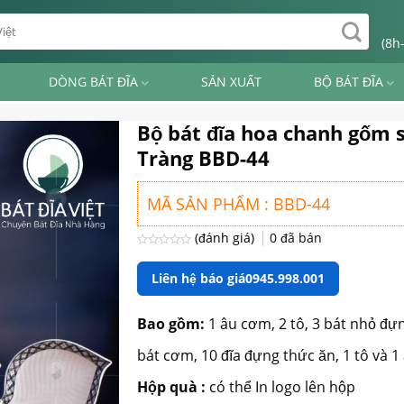
(8h
DÒNG BÁT ĐĨA
SẢN XUẤT
BỘ BÁT ĐĨA
Bộ bát đĩa hoa chanh gốm 
Tràng BBD-44
MÃ SẢN PHẨM : BBD-44
(đánh giá)
0
đã bán
Được
xếp
Liên hệ báo giá
0945.998.001
hạng
0
5
sao
Bao gồm:
1 âu cơm, 2 tô, 3 bát nhỏ đựng
bát cơm, 10 đĩa đựng thức ăn, 1 tô và 
Hộp quà :
có thể In logo lên hộp