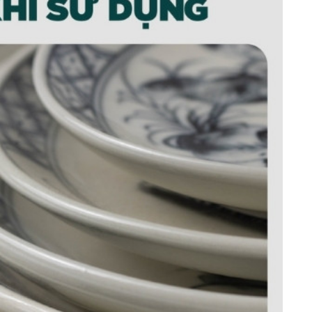
gốm sứ Bát Tràng BBD-44
giản. Đây là sự kết hợp giữa sắc men kem sáng
ang đến cho không gian bếp nhà bạn một vẻ đẹp
g.
ố lượng của bộ sản phẩm. Bao gồm 25 món: 1 âu
đĩa đựng thức ăn, 1 tô và 1 âu cơm. Tất cả các
hước, kiểu dáng độc đáo và có giá thành phải