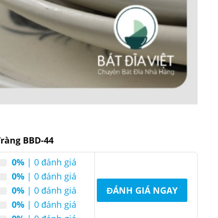
ận được sự phản hồi và đánh giá khá cao. Bởi
 liệu sạch. Thêm vào đó, được trải qua quá
 an toàn của sản phẩm đối với sức khỏe của
hế sứt mẻ do va đập. Nước men kem sáng bóng
 nữ nội trợ.
Tràng BBD-44
0%
| 0 đánh giá
0%
| 0 đánh giá
An toàn sức khỏe, thân thiện với
ặc tính
môi trường
0%
| 0 đánh giá
ĐÁNH GIÁ NGAY
0%
| 0 đánh giá
Thùng carton tiêu chuẩn, hộp quà
óng gói
tặng thiết kế