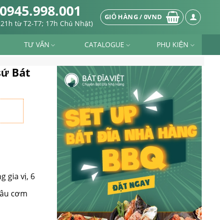
0945.998.001
GIỎ HÀNG /
0
VND
-21h từ T2-T7; 17h Chủ Nhật)
TƯ VẤN
CATALOGUE
PHỤ KIỆN
sứ Bát
 gia vị, 6
1 âu cơm