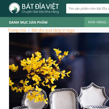
Skip
Tìm
to
kiếm:
content
NHÀ HÀNG
DANH MỤC SẢN PHẨM
Trang chủ
/
Bát đia quà tặng in logo