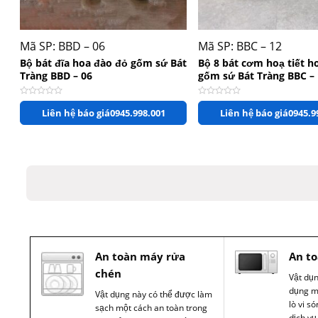
+
+
Mã SP: BBD – 06
Mã SP: BBC – 12
Bộ bát đĩa hoa đào đỏ gốm sứ Bát
Bộ 8 bát cơm hoạ tiết h
Tràng BBD – 06
gốm sứ Bát Tràng BBC –
Được xếp hạng
0
5 sao
Được xếp hạng
0
5 sao
Liên hệ báo giá
0945.998.001
Liên hệ báo giá
0945.9
An toàn máy rửa
An to
chén
Vật dụ
dụng m
Vật dụng này có thể được làm
lò vi s
sạch một cách an toàn trong
dịch vụ