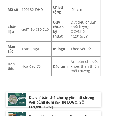
Chiều
Mã số
100132-DHD
21 cm
rộng
Quy
Đạt tiêu chuẩn
Chất
chuẩn
chất lượng
Gốm sứ cao cấp
liệu
kỹ
QCVN12-
thuật
4:2015/BYT
Màu
Trắng ngà
In logo
Theo yêu cầu
sắc
An toàn cho sức
Họa
Hoa đào đỏ
Đặc tính
khỏe, thân thiện
tiết
môi trường
Địa chỉ bán thố chưng yến, hũ chưng
yến bằng gốm sứ [IN LOGO, SỐ
LƯỢNG LỚN]