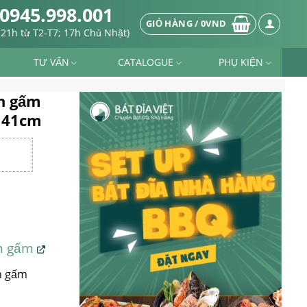
0945.998.001
GIỎ HÀNG /
0
VND
-21h từ T2-T7; 17h Chủ Nhật)
TƯ VẤN
CATALOGUE
PHỤ KIỆN
en gấm
i 41cm
en gấm
n gấm