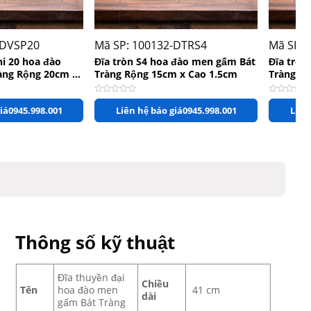
+
+
-DVSP20
Mã SP: 100132-DTRS4
Mã SP: 
hi 20 hoa đào
Đĩa tròn S4 hoa đào men gấm Bát
Đĩa tròn
àng Rộng 20cm x
Tràng Rộng 15cm x Cao 1.5cm
Tràng R
ao
Được xếp hạng
0
5 sao
Được xếp 
iá
0945.998.001
Liên hệ báo giá
0945.998.001
Liên
Thông số kỹ thuật
Đĩa thuyền đại
Chiều
Tên
hoa đào men
41 cm
dài
gấm Bát Tràng