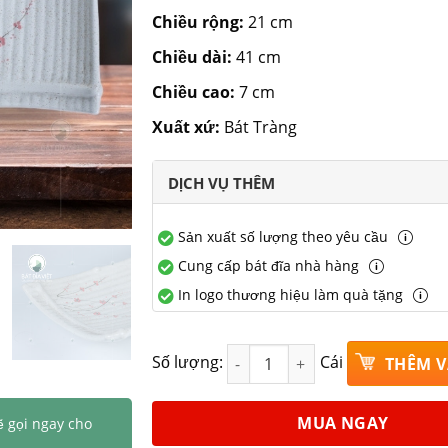
Chiều rộng:
21 cm
Chiều dài:
41 cm
Chiều cao:
7 cm
Xuất xứ:
Bát Tràng
DỊCH VỤ THÊM
Sản xuất số lượng theo yêu cầu
Cung cấp bát đĩa nhà hàng
In logo thương hiệu làm quà tặng
Đĩa thuyền đại hoa đào men gấ
Số lượng:
Cái
THÊM V
MUA NGAY
ẽ gọi ngay cho