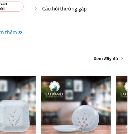
 vấn
Câu hỏi thường gặp
001
em thêm
Xem đầy đủ