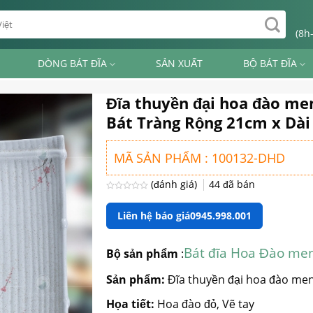
(8h
DÒNG BÁT ĐĨA
SẢN XUẤT
BỘ BÁT ĐĨA
Đĩa thuyền đại hoa đào m
Bát Tràng Rộng 21cm x Dà
MÃ SẢN PHẨM : 100132-DHD
(đánh giá)
44
đã bán
Được
xếp
Liên hệ báo giá
0945.998.001
hạng
0
5
sao
Bát đĩa Hoa Đào m
Bộ sản phẩm
:
Sản phẩm:
Đĩa thuyền đại hoa đào me
Họa tiết:
Hoa đào đỏ, Vẽ tay