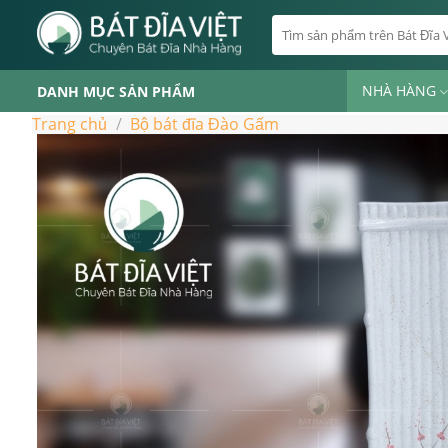
Skip
Tìm
to
kiếm:
content
NHÀ HÀNG
DANH MỤC SẢN PHẨM
Trang chủ
/
Bộ bát đĩa Đào Gấm