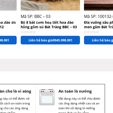
+
+
Mã SP: BBC – 03
Mã SP: 100132
oa đào đỏ
Bộ 8 bát cơm hoạ tiết hoa đào
Đĩa vuông sâu p
 12
hồng gốm sứ Bát Tràng BBC – 03
men gấm Bát Tr
Cao 3cm
Được xếp hạng
0
5 sao
Được xếp hạng
0
5 s
98.001
Liên hệ báo giá
0945.998.001
Liên hệ báo g
àn cho lò vi sóng
An toàn lò nướng
ng này có thể được sử
Vật dụng này có thể chịu được
ột cách an toàn trong
các ứng dụng nhiệt cao và an
óng cho các ứng dụng
toàn khi sử dụng lò nướng
 thực phẩm.
trong dịch vụ ăn uống.