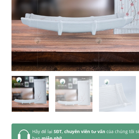
Hãy để lại
SĐT, chuyên viên tư vấn
của chúng tôi s
bạn
miễn phí!