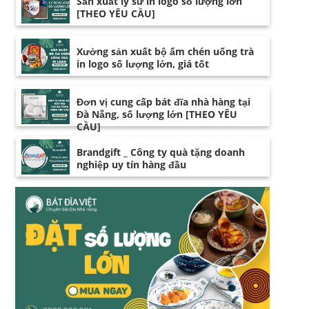
Sản xuất ly sứ in logo số lượng lớn
[THEO YÊU CẦU]
Xưởng sản xuất bộ ấm chén uống trà
in logo số lượng lớn, giá tốt
Đơn vị cung cấp bát đĩa nhà hàng tại
Đà Nẵng, số lượng lớn [THEO YÊU
CẦU]
Brandgift _ Công ty quà tặng doanh
nghiệp uy tín hàng đầu