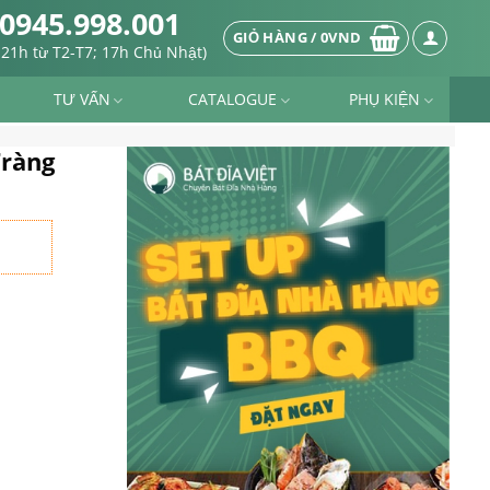
0945.998.001
GIỎ HÀNG /
0
VND
-21h từ T2-T7; 17h Chủ Nhật)
TƯ VẤN
CATALOGUE
PHỤ KIỆN
Tràng