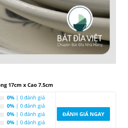
ộng 17cm x Cao 7.5cm
0%
| 0 đánh giá
0%
| 0 đánh giá
0%
| 0 đánh giá
ĐÁNH GIÁ NGAY
0%
| 0 đánh giá