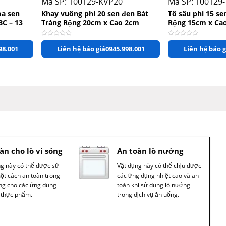
Mã SP: 100129-KVP20
Mã SP: 100129
oa sen
Khay vuông phi 20 sen đen Bát
Tô sâu phi 15 se
BC – 13
Tràng Rộng 20cm x Cao 2cm
Rộng 15cm x Ca
Được xếp hạng
0
5 sao
Được xếp hạng
0
5 s
98.001
Liên hệ báo giá
0945.998.001
Liên hệ báo g
àn cho lò vi sóng
An toàn lò nướng
ng này có thể được sử
Vật dụng này có thể chịu được
ột cách an toàn trong
các ứng dụng nhiệt cao và an
óng cho các ứng dụng
toàn khi sử dụng lò nướng
 thực phẩm.
trong dịch vụ ăn uống.