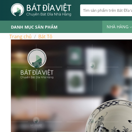
Skip
Tìm
to
kiếm:
content
NHÀ HÀNG
DANH MỤC SẢN PHẨM
Trang chủ
/
Bát Tô