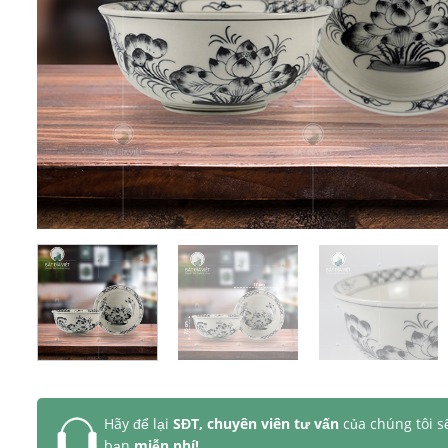
Hãy để lại
SĐT, chuyên viên tư vấn
của chúng tôi s
bạn
miễn phí!