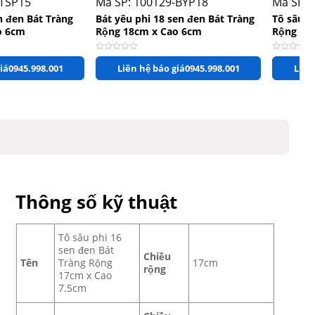
-TSP15
Mã SP: 100129-BYP18
Mã SP: 
n đen Bát Tràng
Bát yêu phi 18 sen đen Bát Tràng
Tô sâu p
o 6cm
Rộng 18cm x Cao 6cm
Rộng 17
ao
Được xếp hạng
0
5 sao
Được xếp 
iá
0945.998.001
Liên hệ báo giá
0945.998.001
Liên
Thông số kỹ thuật
Tô sâu phi 16
sen đen Bát
Chiều
Tên
Tràng Rộng
17cm
rộng
17cm x Cao
7.5cm