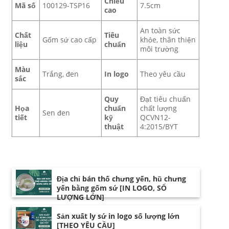
Chiều
Mã số
100129-TSP16
7.5cm
cao
An toàn sức
Chất
Tiêu
Gốm sứ cao cấp
khỏe, thân thiện
liệu
chuẩn
môi trường
Màu
Trắng, đen
In logo
Theo yêu cầu
sắc
Quy
Đạt tiêu chuẩn
Họa
chuẩn
chất lượng
Sen đen
tiết
kỹ
QCVN12-
thuật
4:2015/BYT
Địa chỉ bán thố chưng yến, hũ chưng
yến bằng gốm sứ [IN LOGO, SỐ
LƯỢNG LỚN]
Sản xuất ly sứ in logo số lượng lớn
[THEO YÊU CẦU]