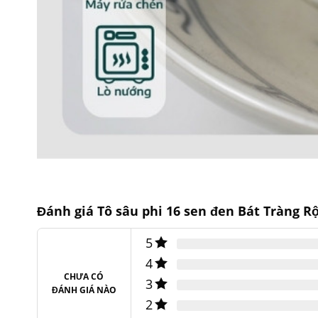
Đánh giá Tô sâu phi 16 sen đen Bát Tràng R
5
4
CHƯA CÓ
3
ĐÁNH GIÁ NÀO
2