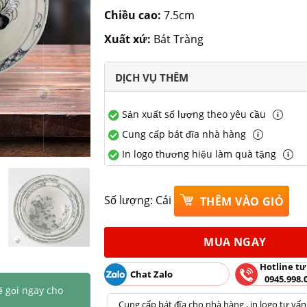
Chiều cao:
7.5cm
Xuất xứ:
Bát Tràng
DỊCH VỤ THÊM
Sản xuất số lượng theo yêu cầu
Cung cấp bát đĩa nhà hàng
In logo thương hiệu làm quà tặng
Số lượng:
Cái
THÊM VÀO GIỎ
MUA NGAY
Hotline tư
Chat Zalo
0945.998.
ẽ gọi ngay cho
Cung cấp bát đĩa cho nhà hàng , in logo tư vấn