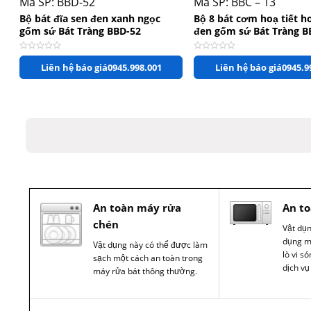
Mã SP: BBD-52
Mã SP: BBC – 13
Bộ bát đĩa sen đen xanh ngọc
Bộ 8 bát cơm hoạ tiết h
gốm sứ Bát Tràng BBD-52
đen gốm sứ Bát Tràng B
Được xếp hạng
0
5 sao
Được xếp hạng
0
5 sao
Liên hệ báo giá
0945.998.001
Liên hệ báo giá
0945.9
An toàn máy rửa
An to
chén
Vật dụ
dụng m
Vật dụng này có thể được làm
lò vi s
sạch một cách an toàn trong
dịch vụ
máy rửa bát thông thường.