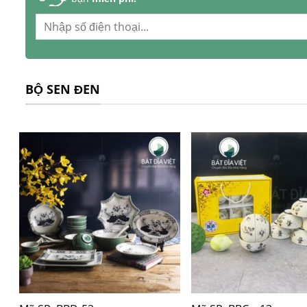
BỘ SEN ĐEN
+
+