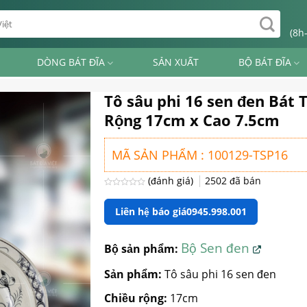
(8h
DÒNG BÁT ĐĨA
SẢN XUẤT
BỘ BÁT ĐĨA
Tô sâu phi 16 sen đen Bát 
Rộng 17cm x Cao 7.5cm
MÃ SẢN PHẨM : 100129-TSP16
(đánh giá)
2502
đã bán
Được
xếp
Liên hệ báo giá
0945.998.001
hạng
0
5
sao
Bộ Sen đen
Bộ sản phẩm:
Sản phẩm:
Tô sâu phi 16 sen đen
Chiều rộng:
17cm