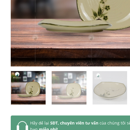
Hãy để lại
SĐT, chuyên viên tư vấn
của chúng tôi s
bạn
miễn phí!