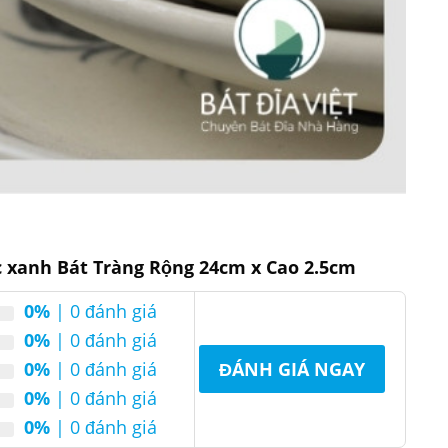
c xanh Bát Tràng Rộng 24cm x Cao 2.5cm
0%
| 0 đánh giá
0%
| 0 đánh giá
0%
| 0 đánh giá
ĐÁNH GIÁ NGAY
0%
| 0 đánh giá
0%
| 0 đánh giá