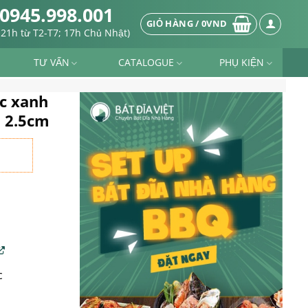
0945.998.001
GIỎ HÀNG /
0
VND
-21h từ T2-T7; 17h Chủ Nhật)
TƯ VẤN
CATALOGUE
PHỤ KIỆN
úc xanh
o 2.5cm
c