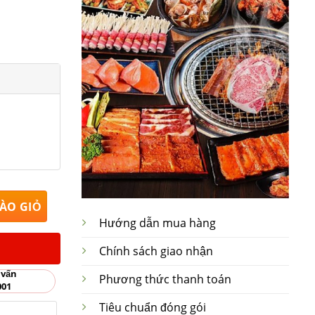
nh Bát Tràng Rộng 24cm x Cao 2.5cm số lượng
ÀO GIỎ
Hướng dẫn mua hàng
Chính sách giao nhận
 vấn
Phương thức thanh toán
001
Tiêu chuẩn đóng gói