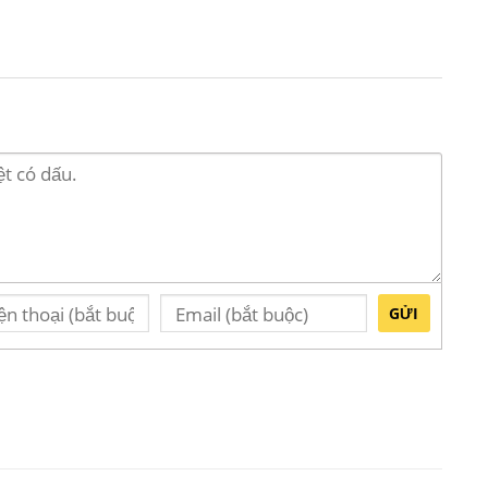
ớc sản phẩm
GỬI