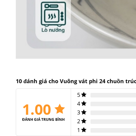
10 đánh giá cho
Vuông vát phi 24 chuồn trú
5
1.00
4
3
ĐÁNH GIÁ TRUNG BÌNH
2
1