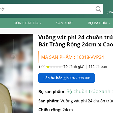
(8h
DÒNG BÁT ĐĨA
SẢN XUẤT
BỘ BÁT ĐĨA
Vuông vát phi 24 chuồn tr
Bát Tràng Rộng 24cm x Ca
MÃ SẢN PHẨM : 10018-VVP24
(
10
đánh giá)
112
đã bán
1.00
1.00
10
trên
Liên hệ báo giá
0945.998.001
5
dựa
trên
đánh
giá
Bộ chuồn trúc xanh
Bộ sản phẩm
:
Sản phẩm:
Vuông vát phi 24 chuồn trú
Chiều rộng:
24cm