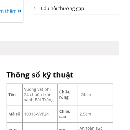
Câu hỏi thường gặp
em thêm
Thông số kỹ thuật
Vuông vát phi
Chiều
Tên
24 chuồn trúc
24cm
rộng
xanh Bát Tràng
Chiều
Mã số
10018-VVP24
2.5cm
cao
An toàn sức