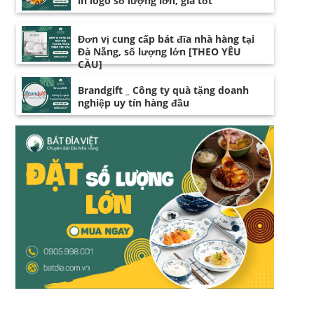
in logo số lượng lớn, giá tốt
Đơn vị cung cấp bát đĩa nhà hàng tại
Đà Nẵng, số lượng lớn [THEO YÊU
CẦU]
Brandgift _ Công ty quà tặng doanh
nghiệp uy tín hàng đầu