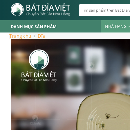
Skip
Tìm
to
kiếm:
content
NHÀ HÀNG
DANH MỤC SẢN PHẨM
Trang chủ
/
Đĩa