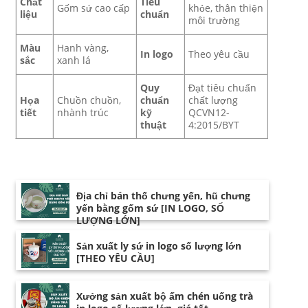
Chất
Tiêu
Gốm sứ cao cấp
khỏe, thân thiện
liệu
chuẩn
môi trường
Màu
Hanh vàng,
In logo
Theo yêu cầu
sắc
xanh lá
Quy
Đạt tiêu chuẩn
Họa
Chuồn chuồn,
chuẩn
chất lượng
tiết
nhành trúc
kỹ
QCVN12-
thuật
4:2015/BYT
Địa chỉ bán thố chưng yến, hũ chưng
yến bằng gốm sứ [IN LOGO, SỐ
LƯỢNG LỚN]
Sản xuất ly sứ in logo số lượng lớn
[THEO YÊU CẦU]
Xưởng sản xuất bộ ấm chén uống trà