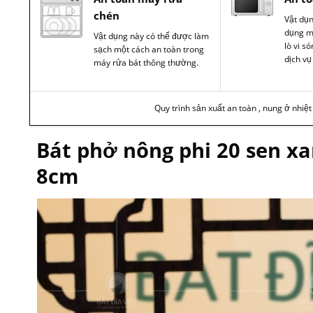
chén
Vật dụ
dụng m
Vật dụng này có thể được làm
lò vi s
sạch một cách an toàn trong
dịch vụ
máy rửa bát thông thường.
Quy trình sản xuất an toàn , nung ở nhiệ
Bát phở nông phi 20 sen x
8cm