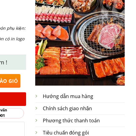
ón phụ kiện:
ớn có in logo
m !
Bát Tràng rộng 20cm x 8cm số lượng
ÀO GIỎ
Hướng dẫn mua hàng
Chính sách giao nhận
 vấn
001
Phương thức thanh toán
Tiêu chuẩn đóng gói