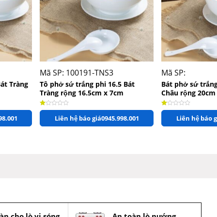
+
+
Mã SP: 100191-TNS3
Mã SP:
Bát Tràng
Tô phở sứ trắng phi 16.5 Bát
Bát phở sứ trắn
Tràng rộng 16.5cm x 7cm
Châu rộng 20cm
Được xếp hạng
1.00
5 sao
Được xếp hạng
1.00
5
98.001
Liên hệ báo giá
0945.998.001
Liên hệ báo g
àn cho lò vi sóng
An toàn lò nướng