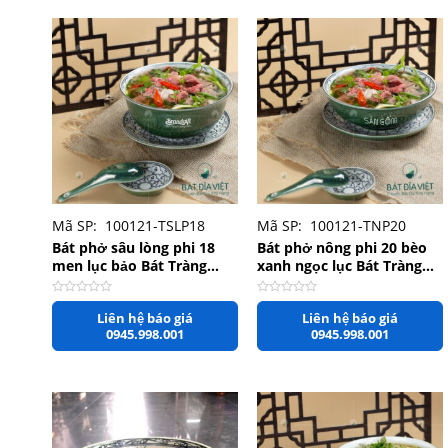
+
+
Mã SP: 100121-TSLP18
Mã SP: 100121-TNP20
Bát phở sâu lòng phi 18
Bát phở nông phi 20 bèo
men lục bảo Bát Tràng
xanh ngọc lục Bát Tràng
rộng 18cm x 8cm
rộng 20cm x 7cm
Được
Được
Liên hệ báo giá
Liên hệ báo giá
xếp
xếp
hạng
hạng
0945.998.001
0945.998.001
0
0
5
5
sao
sao