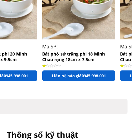
+
+
Mã SP:
Mã SP:
g phi 20 Minh
Bát phở sứ trắng phi 18 Minh
Bát phở 
 x 9.5cm
Châu rộng 18cm x 7.5cm
Châu rộ
 sao
Được xếp hạng
1.00
5 sao
Được xếp 
iá
0945.998.001
Liên hệ báo giá
0945.998.001
Liên
Thông số kỹ thuật