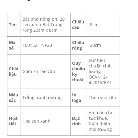
Bát phở nông phi 20
Chiều
Tên
sen xanh Bát Tràng
8cm
cao
rộng 20cm x 8cm
Mã
Chiều
100152-TNP20
20cm
số
rộng
Đạt tiêu
Quy
chuẩn chất
Chất
chuẩn
Gốm sứ cao cấp
lượng
liệu
kỹ
QCVN12-
thuật
4:2015/BYT
Màu
In
Trắng, xanh dương
Theo yêu cầu
sắc
logo
An toàn cho
Họa
Đặc
sức khỏe,
Hoa sen xanh
tiết
tính
thân thiện
môi trường