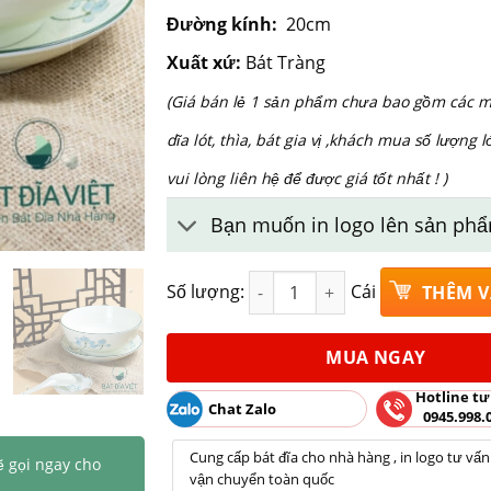
Đường kính:
20cm
Xuất xứ:
Bát Tràng
(Giá bán lẻ 1 sản phẩm chưa bao gồm các m
dĩa lót, thìa, bát gia vị ,khách mua số lượng l
vui lòng liên hệ để được giá tốt nhất ! )
Bạn muốn in logo lên sản phẩ
Bát phở nông phi 20 sen xanh 
Số lượng:
Cái
THÊM V
MUA NGAY
Hotline tư
Chat Zalo
0945.998.
Cung cấp bát đĩa cho nhà hàng , in logo tư vấn
ẽ gọi ngay cho
vận chuyển toàn quốc