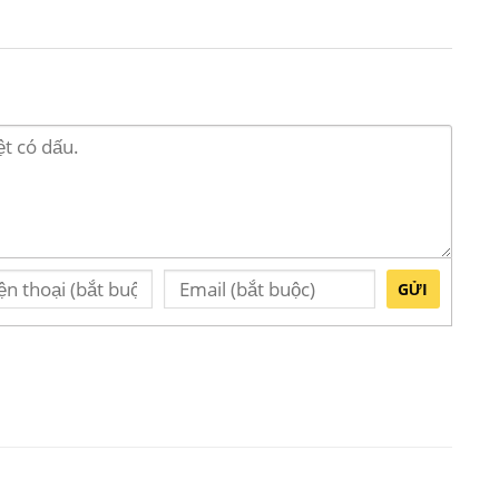
ạ tiết sen xanh Bát Tràng
GỬI