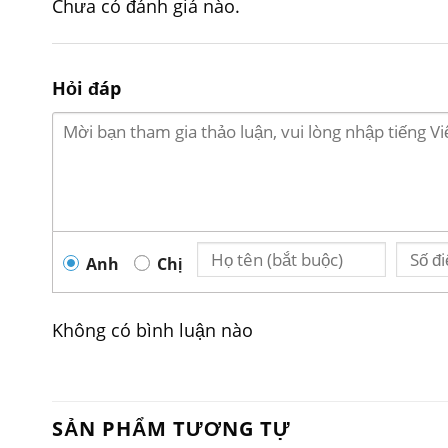
Chưa có đánh giá nào.
Hỏi đáp
Bát phở nông phi 20 ho
Anh
Chị
Đặc điểm sản phẩm
Không có bình luận nào
SẢN PHẨM TƯƠNG TỰ