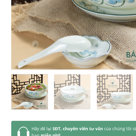
Hãy để lại
SĐT, chuyên viên tư vấn
của chúng tôi s
bạn
miễn phí!