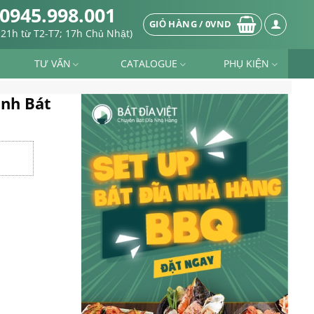
0945.998.001
GIỎ HÀNG /
0
VND
-21h từ T2-T7; 17h Chủ Nhật)
TƯ VẤN
CATALOGUE
PHỤ KIỆN
anh Bát