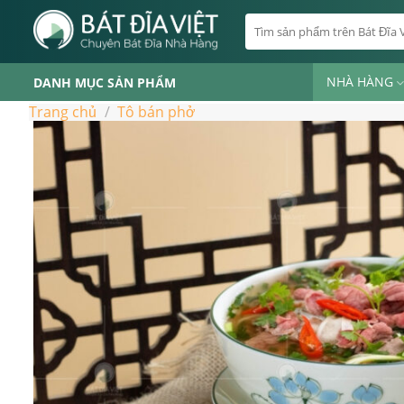
Skip
Tìm
to
kiếm:
content
NHÀ HÀNG
DANH MỤC SẢN PHẨM
Trang chủ
/
Tô bán phở