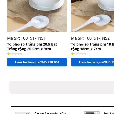
+
+
Mã SP: 100191-TNS1
Mã SP: 100191-TNS2
Tô phở sứ trắng phi 20.5 Bát
Tô phở sứ trắng phi 18 
Tràng rộng 20.5cm x 9cm
rộng 18cm x 7cm
Được xếp hạng
1.00
5 sao
Được xếp hạng
1.00
5 sao
Liên hệ báo giá
0945.998.001
Liên hệ báo giá
0945.9
An toàn máy rửa
An to