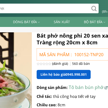
(8h
DÒNG BÁT ĐĨA
SẢN XUẤT
BỘ BÁT ĐĨA
Bát phở nông phi 20 sen x
Tràng rộng 20cm x 8cm
MÃ SẢN PHẨM : 100152-TNP20
(đánh giá)
560
đã bán
Được
xếp
Liên hệ báo giá
0945.998.001
hạng
0
5
sao
Tô bán bún phở
Dòng sản phẩm:
Chế tác:
thủ công hoạ tiết vẽ tay
Chiều cao:
8cm