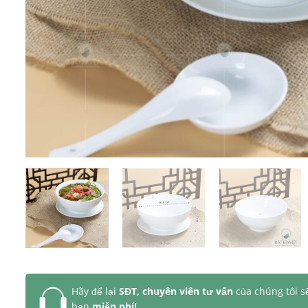
Hãy để lại
SĐT, chuyên viên tư vấn
của chúng tôi s
bạn
miễn phí!