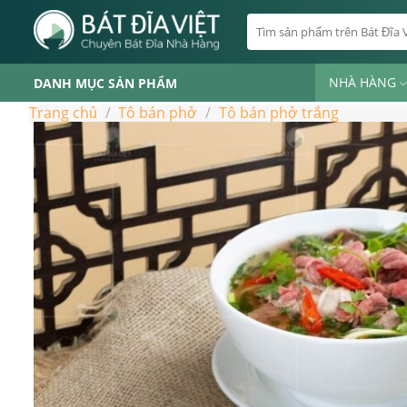
Skip
Tìm
to
kiếm:
content
NHÀ HÀNG
DANH MỤC SẢN PHẨM
Trang chủ
/
Tô bán phở
/
Tô bán phở trắng