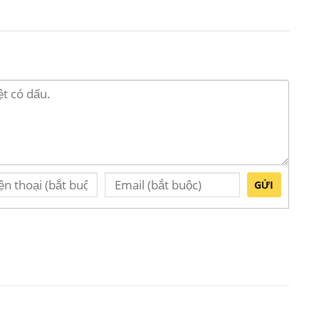
phi 16.5 Bát Tràng
GỬI