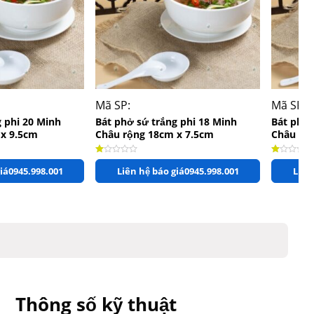
+
+
Mã SP:
Mã SP:
g phi 20 Minh
Bát phở sứ trắng phi 18 Minh
Bát phở 
 x 9.5cm
Châu rộng 18cm x 7.5cm
Châu rộ
 sao
Được xếp hạng
1.00
5 sao
Được xếp 
iá
0945.998.001
Liên hệ báo giá
0945.998.001
Liên
Thông số kỹ thuật