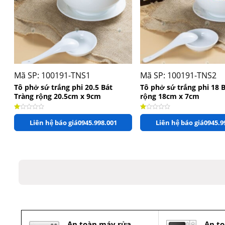
+
+
Mã SP: 100191-TNS1
Mã SP: 100191-TNS2
Tô phở sứ trắng phi 20.5 Bát
Tô phở sứ trắng phi 18 
Tràng rộng 20.5cm x 9cm
rộng 18cm x 7cm
Được xếp hạng
1.00
5 sao
Được xếp hạng
1.00
5 sao
Liên hệ báo giá
0945.998.001
Liên hệ báo giá
0945.9
An toàn máy rửa
An to