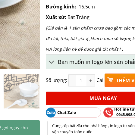
Đường kính:
16.5cm
Xuất xứ:
Bát Tràng
(Giá bán lẻ 1 sản phẩm chưa bao gồm các m
dĩa lót, thìa, bát gia vị ,khách mua số lượng l
vui lòng liên hệ để được giá tốt nhất ! )
Bạn muốn in logo lên sản phẩ
Tô phở sứ trắng phi 16.5 Bát T
Số lượng:
Cái
THÊM V
MUA NGAY
Hotline tư
Chat Zalo
0945.998.
Cung cấp bát đĩa cho nhà hàng , in logo tư vấn
ẽ gọi ngay cho
vận chuyển toàn quốc