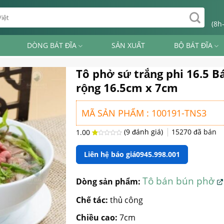
(8h
DÒNG BÁT ĐĨA
SẢN XUẤT
BỘ BÁT ĐĨA
Tô phở sứ trắng phi 16.5 B
rộng 16.5cm x 7cm
MÃ SẢN PHẨM : 100191-TNS3
(
9
đánh giá)
15270
đã bán
1.00
1.00
9
trên
Liên hệ báo giá
0945.998.001
5
dựa
trên
đánh
giá
Tô bán bún phở
Dòng sản phẩm:
Chế tác:
thủ công
Chiều cao:
7cm