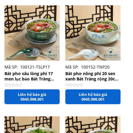
+
+
Mã SP: 100121-TSLP17
Mã SP: 100152-TNP20
Bát phở sâu lòng phi 17
Bát phở nông phi 20 sen
men lục bảo Bát Tràng
xanh Bát Tràng rộng 20cm
rộng 17cm x 7,5cm
x 8cm
Được
Được
Liên hệ báo giá
Liên hệ báo giá
xếp
xếp
hạng
hạng
0945.998.001
0945.998.001
0
0
5
5
sao
sao