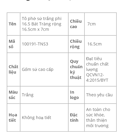
Tô phở sứ trắng phi
Chiều
Tên
16.5 Bát Tràng rộng
7cm
cao
16.5cm x 7cm
Mã
Chiều
100191-TNS3
16.5cm
số
rộng
Đạt tiêu
Quy
chuẩn chất
Chất
chuẩn
Gốm sứ cao cấp
lượng
liệu
kỹ
QCVN12-
thuật
4:2015/BYT
Màu
In
Trắng
Theo yêu cầu
sắc
logo
An toàn cho
Họa
Đặc
sức khỏe,
Không hoạ tiết
tiết
tính
thân thiện
môi trường