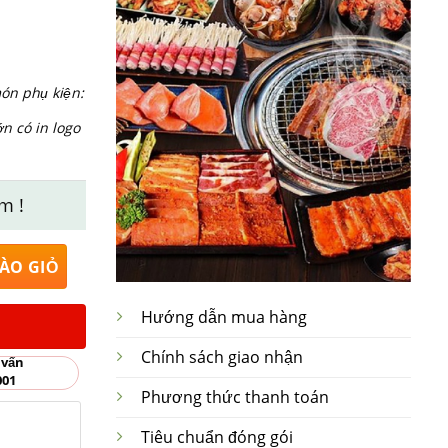
ón phụ kiện:
ớn có in logo
m !
ràng rộng 16.5cm x 7cm số lượng
ÀO GIỎ
Hướng dẫn mua hàng
Chính sách giao nhận
 vấn
001
Phương thức thanh toán
Tiêu chuẩn đóng gói