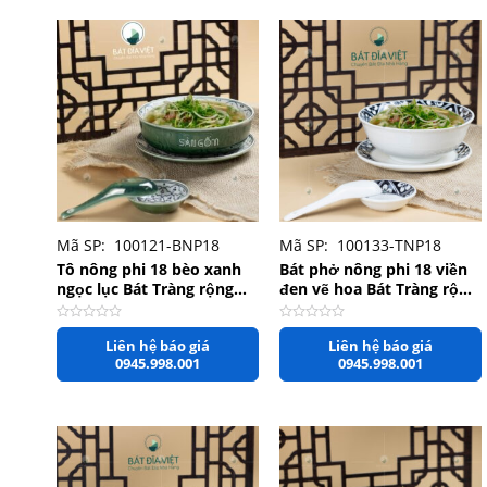
+
+
Mã SP: 100121-BNP18
Mã SP: 100133-TNP18
Tô nông phi 18 bèo xanh
Bát phở nông phi 18 viền
ngọc lục Bát Tràng rộng
đen vẽ hoa Bát Tràng rộng
18cm x 5,5cm
18cm x 7cm
Được
Được
Liên hệ báo giá
Liên hệ báo giá
xếp
xếp
hạng
hạng
0945.998.001
0945.998.001
0
0
5
5
sao
sao