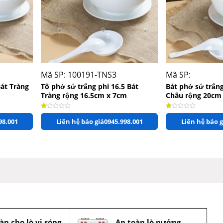
+
+
Mã SP: 100191-TNS3
Mã SP:
Bát Tràng
Tô phở sứ trắng phi 16.5 Bát
Bát phở sứ trắn
Tràng rộng 16.5cm x 7cm
Châu rộng 20cm
Được xếp hạng
1.00
5 sao
Được xếp hạng
1.00
5
98.001
Liên hệ báo giá
0945.998.001
Liên hệ báo g
àn cho lò vi sóng
An toàn lò nướng