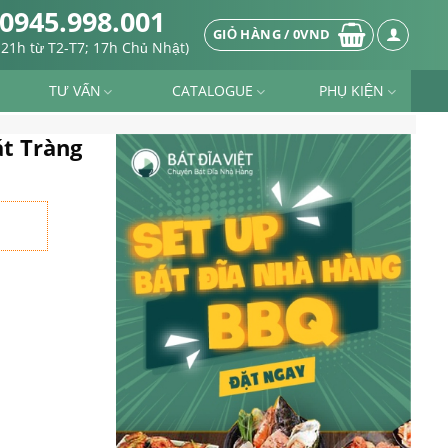
0945.998.001
GIỎ HÀNG /
0
VND
-21h từ T2-T7; 17h Chủ Nhật)
TƯ VẤN
CATALOGUE
PHỤ KIỆN
át Tràng