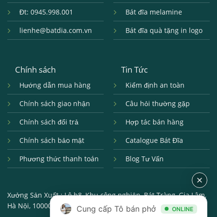
Đt: 0945.998.001
Bát đĩa melamine
lienhe@batdia.com.vn
Bát đĩa quà tặng in logo
Chính sách
Tin Tức
Hướng dẫn mua hàng
Kiểm định an toàn
Chính sách giao nhận
Câu hỏi thường gặp
Chính sách đổi trả
Hợp tác bán hàng
Chính sách bảo mật
Catalogue Bát Đĩa
Phương thức thanh toán
Blog Tư Vấn
Xưởng Sản Xuất :
Lô b8, Khu công nghiệp, Bát Tràng, Gia Lâm,
Hà Nội, 100000
Cung cấp Tô bán phở
ONLINE