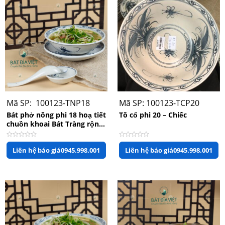
Bát phở sứ trắng kèm đĩa lót
Mã SP: 100123-TNP18
Mã SP: 100123-TCP20
Bát phở nông phi 18 hoạ tiết
Tô cổ phi 20 – Chiếc
chuồn khoai Bát Tràng rộng
18cm x 5cm
Được
Được
Liên hệ báo giá
0945.998.001
Liên hệ báo giá
0945.998.001
xếp
xếp
hạng
hạng
0
0
5
5
sao
sao