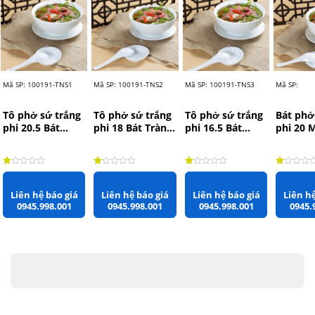
Mã SP: 100191-TNS1
Mã SP: 100191-TNS2
Mã SP: 100191-TNS3
Mã SP:
Tô phở sứ trắng
Tô phở sứ trắng
Tô phở sứ trắng
Bát phở
phi 20.5 Bát
phi 18 Bát Tràng
phi 16.5 Bát
phi 20 
Tràng rộng
rộng 18cm x
Tràng rộng
Châu r
20.5cm x 9cm
7cm
16.5cm x 7cm
x 9.5cm
Được xếp hạng
1.00
5 sao
Được xếp hạng
1.00
5 sao
Được xếp hạng
1.00
5 sao
Được xếp
Liên hệ báo giá
Liên hệ báo giá
Liên hệ báo giá
Liên hệ
0945.998.001
0945.998.001
0945.998.001
0945.