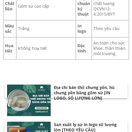
Chất
chuẩn
chất lượng
Gốm sứ cao cấp
liệu
kỹ
QCVN12-
thuật
4:2015/BYT
Đơn vị cung cấp bát phở số lượng lớn
Màu
In
Trắng
Theo yêu cầu
sắc
logo
An toàn cho sức
Họa
Đặc
Không hoạ tiết
khỏe, thân thiện
tiết
tính
môi trường
Địa chỉ bán thố chưng yến, hũ
chưng yến bằng gốm sứ [IN
LOGO, SỐ LƯỢNG LỚN]
Sản xuất ly sứ in logo số lượng
lớn [THEO YÊU CẦU]