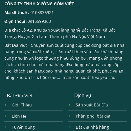
CÔNG TY TNHH XƯỞNG GỐM VIỆT
Mã số thuế :
0108836921
Điện thoại :
0915599363
Địa chỉ :
Lô A2, Khu sản xuất làng nghề Bát Tràng, Xã Bát
Tràng, Huyện Gia Lâm, Thành phố Hà Nội, Việt Nam
Bát Đĩa Việt
- Chuyên sản xuất cung cấp các dòng
bát đĩa nhà
hàng
trong và xuất khẩu , sản xuất theo yêu cầu khách hàng
cũng như in ấn logo thương hiệu đồng bộ , mang đến phong
cách cá tính cho mỗi nhà hàng .Đa dạng mẫu mã cung cấp
cho khách sạn hạng sao, nhà hàng, quán cà phê, phục vụ ăn
uống, khu du lịch, tiệc cưới... in ấn sản xuất theo yêu cầu.
Bát Đĩa Việt
Dịch vụ
Giới Thiệu
Sản xuất Bát Đĩa
Liên Hệ
Phân phối bát đĩa
Tuyển dụng
Bát đĩa nhà hàng