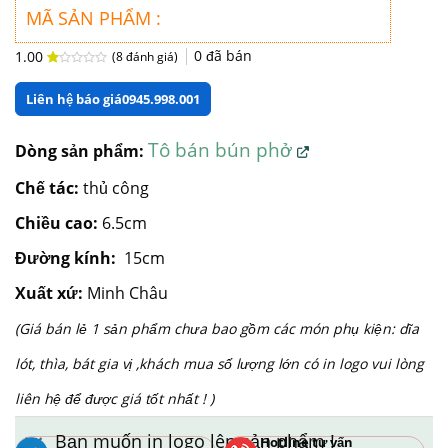
MÃ SẢN PHẨM :
0
đã bán
1.00
(
8
đánh giá)
1.00
8
trên
Liên hệ báo giá
0945.998.001
5
dựa
trên
đánh
Tô bán bún phở
Dòng sản phẩm:
giá
Chế tác:
thủ công
Chiều cao:
6.5cm
Đường kính:
15cm
Xuất xứ:
Minh Châu
(Giá bán lẻ 1 sản phẩm chưa bao gồm các món phụ kiện: dĩa
lót, thìa, bát gia vị ,khách mua số lượng lớn có in logo vui lòng
liên hệ để được giá tốt nhất ! )
Bạn muốn in logo lên sản phẩm !
Hotline tư vấn