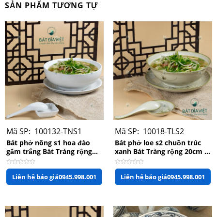
SẢN PHẨM TƯƠNG TỰ
Tô phở sứ trắng phi 15 Minh Châu
Mã SP: 100132-TNS1
Mã SP: 10018-TLS2
Bát phở nông s1 hoa đào
Bát phở loe s2 chuồn trúc
gấm trắng Bát Tràng rộng
xanh Bát Tràng rộng 20cm x
21cm x 8cm
cao 7cm
Được
Được
Liên hệ báo giá
0945.998.001
Liên hệ báo giá
0945.998.001
xếp
xếp
hạng
hạng
0
0
5
5
sao
sao