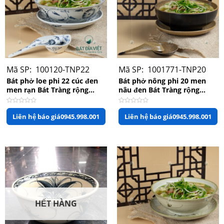
Mã SP: 100120-TNP22
Mã SP: 1001771-TNP20
Bát phở loe phi 22 cúc đen
Bát phở nông phi 20 men
men rạn Bát Tràng rộng
nâu đen Bát Tràng rộng
22cm x cao 7cm
20cm x 8cm
Được
Được
Liên hệ báo giá
0945.998.001
Liên hệ báo giá
0945.998.001
xếp
xếp
Bộ phụ kiện bát phở phi 15
hạng
hạng
0
0
5
5
sao
sao
Thông số kỹ thuật sản phẩm
Bát phở sứ trắng phi
Chiều
Tên
15Minh Châu rộng
6.5cm
cao
15.5cm x 6.5cm
HẾT HÀNG
Mã
Chiều
15cm
số
rộng