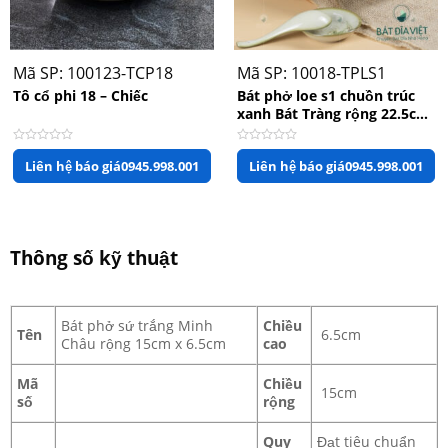
Quy
Đạt tiêu chuẩn
Chất
chuẩn
chất lượng
Gốm sứ cao cấp
liệu
kỹ
QCVN12-
thuật
4:2015/BYT
Mã SP: 100123-TCP18
Mã SP: 10018-TPLS1
Tô cổ phi 18 – Chiếc
Bát phở loe s1 chuồn trúc
Màu
In
Trắng
Theo yêu cầu
xanh Bát Tràng rộng 22.5cm
sắc
logo
x cao 7.5cm
An toàn cho sức
Được
Được
Họa
Đặc
Liên hệ báo giá
0945.998.001
Liên hệ báo giá
0945.998.001
xếp
xếp
Không hoạ tiết
khỏe, thân thiện
hạng
hạng
tiết
tính
môi trường
0
0
5
5
sao
sao
Bát Đĩa Việt – đơn vị chuyên cung cấp bát đĩa
Thông số kỹ thuật
theo yêu cầu
Bát phở sứ trắng Minh
Chiều
Tên
6.5cm
Châu rộng 15cm x 6.5cm
cao
Mã
Chiều
15cm
số
rộng
Quy
Đạt tiêu chuẩn