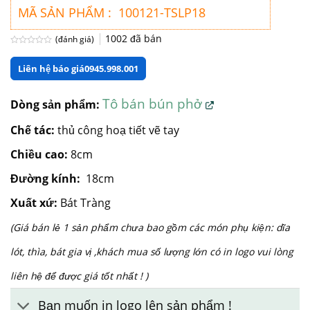
MÃ SẢN PHẨM : 100121-TSLP18
1002
đã bán
(đánh giá)
Được
xếp
Liên hệ báo giá
0945.998.001
hạng
0
5
sao
Tô bán bún phở
Dòng sản phẩm:
Chế tác:
thủ công hoạ tiết vẽ tay
Chiều cao:
8cm
Đường kính:
18cm
Xuất xứ:
Bát Tràng
(Giá bán lẻ 1 sản phẩm chưa bao gồm các món phụ kiện: dĩa
lót, thìa, bát gia vị ,khách mua số lượng lớn có in logo vui lòng
liên hệ để được giá tốt nhất ! )
Bạn muốn in logo lên sản phẩm !