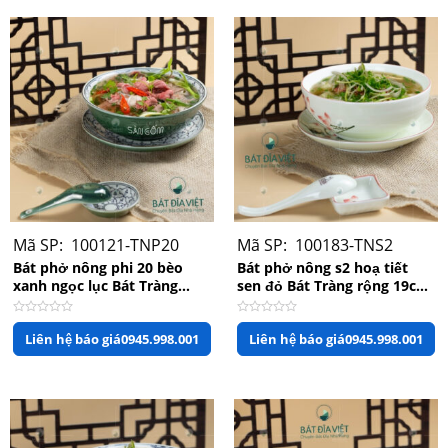
sao
sao
Mã SP: 100121-TNP20
Mã SP: 100183-TNS2
Bát phở nông phi 20 bèo
Bát phở nông s2 hoạ tiết
xanh ngọc lục Bát Tràng
sen đỏ Bát Tràng rộng 19cm
rộng 20cm x 7cm
x 7cm
Được
Được
Liên hệ báo giá
0945.998.001
Liên hệ báo giá
0945.998.001
xếp
xếp
hạng
hạng
0
0
Full bộ phụ kiện men lục bảo
5
5
sao
sao
Thông số kỹ thuật sản phẩm