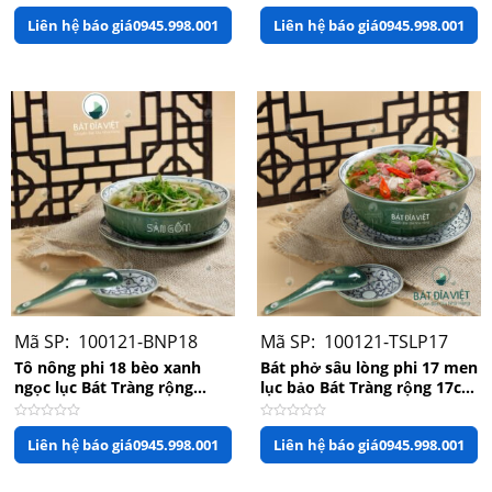
Được
Được
Liên hệ báo giá
0945.998.001
Liên hệ báo giá
0945.998.001
xếp
xếp
hạng
hạng
0
0
5
5
sao
sao
Mã SP: 100121-BNP18
Mã SP: 100121-TSLP17
Bát kèm đĩa lót
Tô nông phi 18 bèo xanh
Bát phở sâu lòng phi 17 men
ngọc lục Bát Tràng rộng
lục bảo Bát Tràng rộng 17cm
18cm x 5,5cm
x 7,5cm
Được
Được
Liên hệ báo giá
0945.998.001
Liên hệ báo giá
0945.998.001
xếp
xếp
hạng
hạng
0
0
5
5