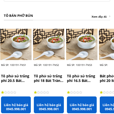
TÔ BÁN PHỞ BÚN
Xem đầy đủ
Mã SP: 100191-TNS1
Mã SP: 100191-TNS2
Mã SP: 100191-TNS3
Mã SP:
Tô phở sứ trắng
Tô phở sứ trắng
Tô phở sứ trắng
Bát phở
phi 20.5 Bát
phi 18 Bát Tràng
phi 16.5 Bát
phi 20 
Tràng rộng
rộng 18cm x
Tràng rộng
Châu r
20.5cm x 9cm
7cm
16.5cm x 7cm
x 9.5cm
Được xếp hạng
1.00
5 sao
Được xếp hạng
1.00
5 sao
Được xếp hạng
1.00
5 sao
Được xếp
Liên hệ báo giá
Liên hệ báo giá
Liên hệ báo giá
Liên hệ
0945.998.001
0945.998.001
0945.998.001
0945.