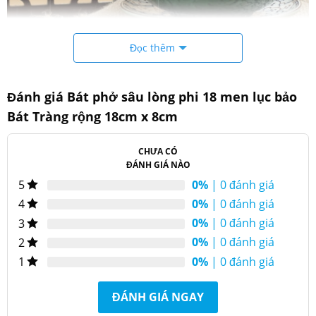
Đọc thêm
Đánh giá Bát phở sâu lòng phi 18 men lục bảo
Bát phở lòng sâu men lục bảo phi 18
Bát Tràng rộng 18cm x 8cm
Đặc điểm sản phẩm
CHƯA CÓ
ĐÁNH GIÁ NÀO
0%
| 0 đánh giá
5
0%
| 0 đánh giá
4
0%
| 0 đánh giá
3
0%
| 0 đánh giá
2
0%
| 0 đánh giá
1
ĐÁNH GIÁ NGAY