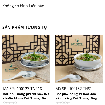
Không có bình luận nào
SẢN PHẨM TƯƠNG TỰ
Bát phở men ngọc lục bảo
Mã SP: 100123-TNP18
Mã SP: 100132-TNS1
Bát phở nông phi 18 hoạ tiết
Bát phở nông s1 hoa đào
chuồn khoai Bát Tràng rộng
gấm trắng Bát Tràng rộng
18cm x 5cm
21cm x 8cm