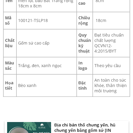
Tên
men lục bảo Bát Tràng rộng
8cm
cao
18cm x 8cm
Mã
Chiều
100121-TSLP18
18cm
số
rộng
Quy
Đạt tiêu chuẩn
Chất
chuẩn
chất lượng
Gốm sứ cao cấp
liệu
kỹ
QCVN12-
thuật
4:2015/BYT
Màu
In
Đơn vị cung cấp bát phở số lượng lớn
Trắng, đen, xanh ngọc
Theo yêu cầu
sắc
logo
An toàn cho sức
Họa
Đặc
Bèo xanh
khỏe, thân thiện
tiết
tính
môi trường
Địa chỉ bán thố chưng yến, hũ
chưng yến bằng gốm sứ [IN