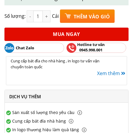
Bát phở sâu lòng phi 18 men lục bảo Bát Tràng rộn
Số lượng:
Cái
THÊM VÀO GIỎ
MUA NGAY
Hotline tư vấn
Chat Zalo
0945.998.001
Cung cấp bát đĩa cho nhà hàng , in logo tư vấn vận
chuyển toàn quốc
Xem thêm
DỊCH VỤ THÊM
Sản xuất số lượng theo yêu cầu
Cung cấp bát đĩa nhà hàng
In logo thương hiệu làm quà tặng