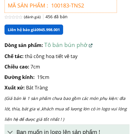
MÃ SẢN PHẨM : 100183-TNS2
456
đã bán
(đánh giá)
Được
xếp
Liên hệ báo giá
0945.998.001
hạng
0
5
sao
Tô bán bún phở
Dòng sản phẩm:
Chế tác:
thủ công hoạ tiết vẽ tay
Chiều cao:
7cm
Đường kính:
19cm
Xuất xứ:
Bát Tràng
(Giá bán lẻ 1 sản phẩm chưa bao gồm các món phụ kiện: dĩa
lót, thìa, bát gia vị ,khách mua số lượng lớn có in logo vui lòng
liên hệ để được giá tốt nhất ! )
Bạn muốn in logo lên sản phẩm !