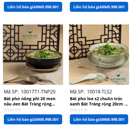
Được
Được
Liên hệ báo giá
0945.998.001
Liên hệ báo giá
0945.998.001
xếp
xếp
hạng
hạng
0
0
5
5
sao
sao
Mã SP: 1001771-TNP20
Mã SP: 10018-TLS2
Bát phở sen đỏ kèm đĩa lót đồng bộ
Bát phở nông phi 20 men
Bát phở loe s2 chuồn trúc
nâu đen Bát Tràng rộng
xanh Bát Tràng rộng 20cm x
20cm x 8cm
cao 7cm
Được
Được
Liên hệ báo giá
0945.998.001
Liên hệ báo giá
0945.998.001
xếp
xếp
hạng
hạng
0
0
5
5