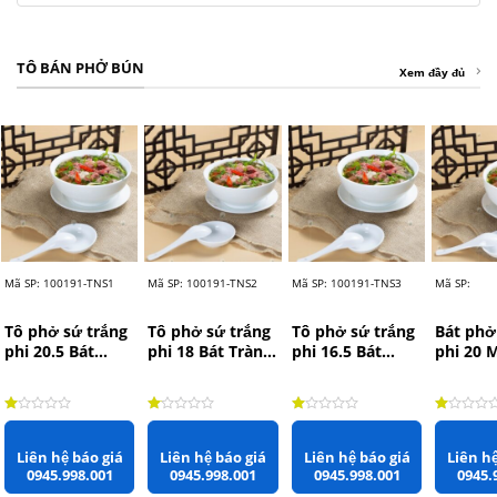
TÔ BÁN PHỞ BÚN
Xem đầy đủ
Mã SP: 100191-TNS1
Mã SP: 100191-TNS2
Mã SP: 100191-TNS3
Mã SP:
Tô phở sứ trắng
Tô phở sứ trắng
Tô phở sứ trắng
Bát phở
phi 20.5 Bát
phi 18 Bát Tràng
phi 16.5 Bát
phi 20 
Tràng rộng
rộng 18cm x
Tràng rộng
Châu r
20.5cm x 9cm
7cm
16.5cm x 7cm
x 9.5cm
Được xếp hạng
1.00
5 sao
Được xếp hạng
1.00
5 sao
Được xếp hạng
1.00
5 sao
Được xếp
Liên hệ báo giá
Liên hệ báo giá
Liên hệ báo giá
Liên hệ
0945.998.001
0945.998.001
0945.998.001
0945.