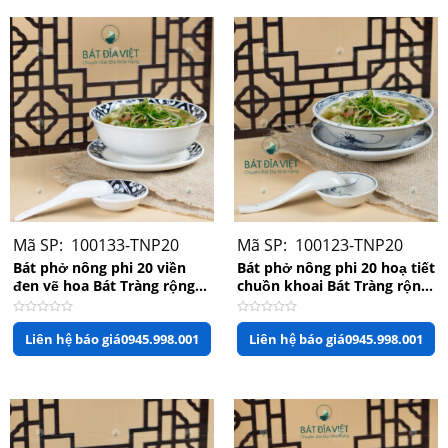
sao
sao
Mã SP: 100133-TNP20
Mã SP: 100123-TNP20
Bát phở nông phi 20 viền
Bát phở nông phi 20 hoạ tiết
đen vẽ hoa Bát Tràng rộng
chuồn khoai Bát Tràng rộng
20cm x 8cm
20cm x 6,5cm
Được
Được
Liên hệ báo giá
0945.998.001
Liên hệ báo giá
0945.998.001
xếp
xếp
hạng
hạng
0
0
Full bộ phụ kiện bát phở sen đỏ
5
5
sao
sao
Thông số kỹ thuật sản phẩm