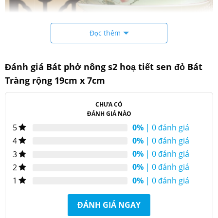
Đọc thêm
Đánh giá Bát phở nông s2 hoạ tiết sen đỏ Bát
Bát phở nông s2 sen đỏ Bát Tràng
Tràng rộng 19cm x 7cm
Đặc điểm sản phẩm
CHƯA CÓ
ĐÁNH GIÁ NÀO
0%
| 0 đánh giá
5
0%
| 0 đánh giá
4
0%
| 0 đánh giá
3
0%
| 0 đánh giá
2
0%
| 0 đánh giá
1
ĐÁNH GIÁ NGAY