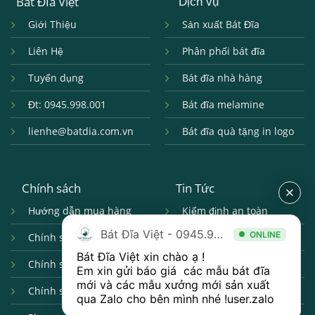
Bát Đĩa Việt
Dịch vụ
Giới Thiệu
Sản xuất Bát Đĩa
Liên Hệ
Phân phối bát đĩa
Tuyển dụng
Bát đĩa nhà hàng
Đt: 0945.998.001
Bát đĩa melamine
lienhe@batdia.com.vn
Bát đĩa quà tặng in logo
Chính sách
Tin Tức
Hướng dẫn mua hàng
Kiểm định an toàn
Bát Đĩa Việt - 0945.998.001
ONLINE
Chính sách giao nhận
Câu hỏi thường gặp
Bát Đĩa Việt xin chào ạ ! 

Chính sách đổi trả
Hợp tác bán hàng
Em xin gửi báo giá  các mẫu bát đĩa 
mới và các mẫu xưởng mới sản xuất 
Chính sách bảo mật
Catalogue Bát Đĩa
qua 
Zalo 
cho bên mình nhé !
user.zalo