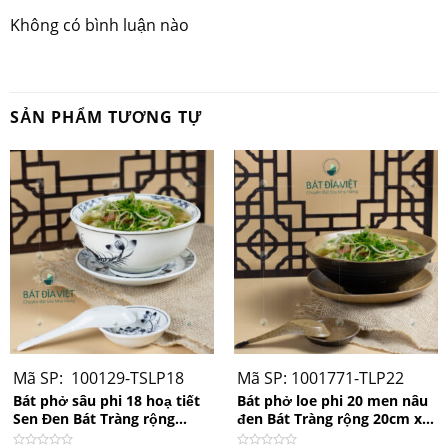
Không có bình luận nào
SẢN PHẨM TƯƠNG TỰ
Bát phở nông size s2
Mã SP: 100129-TSLP18
Mã SP: 1001771-TLP22
Bát phở sâu phi 18 hoạ tiết
Bát phở loe phi 20 men nâu
Sen Đen Bát Tràng rộng
đen Bát Tràng rộng 20cm x
18cm x 8cm
cao 7cm