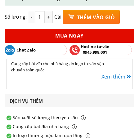
Bát phở nông s2 hoạ tiết sen đỏ Bát Tràng rộng 19
Số lượng:
Cái
THÊM VÀO GIỎ
MUA NGAY
Hotline tư vấn
Chat Zalo
0945.998.001
Cung cấp bát đĩa cho nhà hàng , in logo tư vấn vận
chuyển toàn quốc
Xem thêm
DỊCH VỤ THÊM
Sản xuất số lượng theo yêu cầu
Cung cấp bát đĩa nhà hàng
In logo thương hiệu làm quà tặng