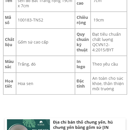
Tên
sen đỏ Bát Tràng rộng 19cm
7cm
cao
x 7cm
Mã
Chiều
100183-TNS2
19cm
số
rộng
Quy
Đạt tiêu chuẩn
Chất
chuẩn
chất lượng
Gốm sứ cao cấp
liệu
kỹ
QCVN12-
thuật
4:2015/BYT
Đơn vị cung cấp bát phở số lượng lớn
Màu
In
Trắng, đỏ
Theo yêu cầu
sắc
logo
An toàn cho sức
Họa
Đặc
Hoa sen
khỏe, thân thiện
tiết
tính
môi trường
Địa chỉ bán thố chưng yến, hũ
chưng yến bằng gốm sứ [IN