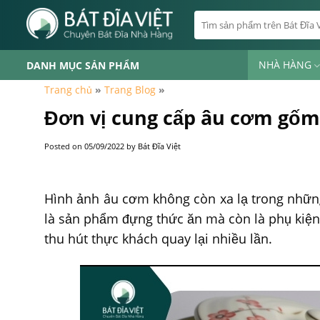
Skip
Tìm
to
kiếm:
content
NHÀ HÀNG
DANH MỤC SẢN PHẨM
Trang chủ
»
Trang Blog
»
Đơn vị cung cấp âu cơm gốm 
Posted on
05/09/2022
by
Bát Đĩa Việt
Hình ảnh âu cơm không còn xa lạ trong những
là sản phẩm đựng thức ăn mà còn là phụ kiện
thu hút thực khách quay lại nhiều lần.