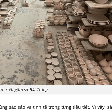
ản xuất gốm sứ Bát Tràng
g sắc sảo và tinh tế trong từng tiểu tiết. Vì vậy, 