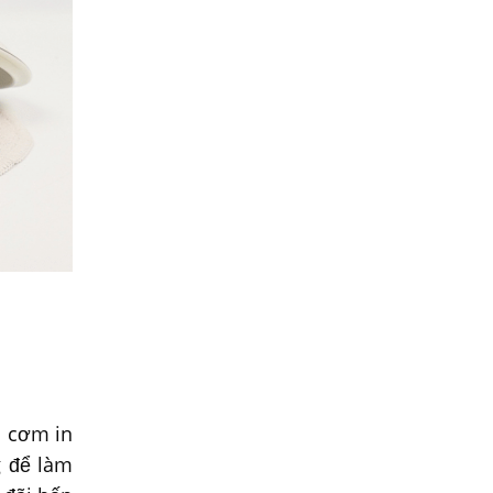
u cơm in
g để làm