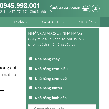
0945.998.001
GIỎ HÀNG /
0
VND
-21h từ T2-T7; 17h Chủ Nhật)
TƯ VẤN
CATALOGUE
PHỤ KIỆN
NHẬN CATALOGUE NHÀ HÀNG
Gợi ý một số bộ bát đĩa phù hợp với
phong cách nhà hàng của bạn
Nhà hàng chay
hông chỉ
Nhà hàng cơm niêu
t mắt sẽ
Nhà hàng cơm quê
Nhà hàng Buffer
Nhà hàng bình dân