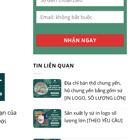
TIN LIÊN QUAN
Địa chỉ bán thố chưng yến,
hũ chưng yến bằng gốm sứ
[IN LOGO, SỐ LƯỢNG LỚN]
sạn của
Sản xuất ly sứ in logo số
lượng lớn [THEO YÊU CẦU]
với