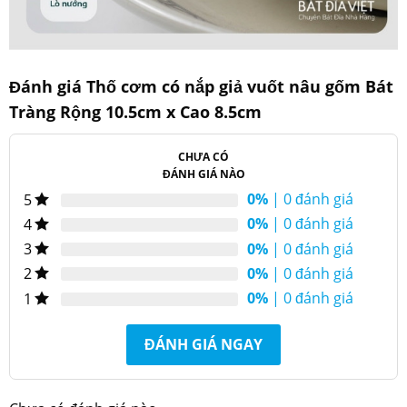
Đánh giá Thố cơm có nắp giả vuốt nâu gốm Bát
Tràng Rộng 10.5cm x Cao 8.5cm
CHƯA CÓ
ĐÁNH GIÁ NÀO
0%
| 0 đánh giá
5
0%
| 0 đánh giá
4
0%
| 0 đánh giá
3
0%
| 0 đánh giá
2
Kích thước thố
0%
| 0 đánh giá
1
ĐÁNH GIÁ NGAY
Thố được nung khử ở nhiệt độ 1300 độ C trong thời gian
lâu, đảm bảo loại bỏ các chất độc hại, an toàn sức khỏe
cho cả gia đình.