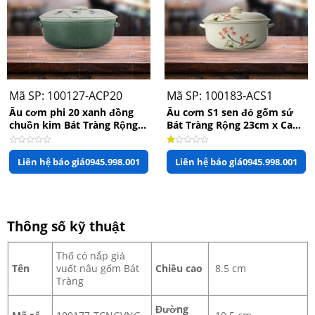
Mã SP: 100127-ACP20
Mã SP: 100183-ACS1
Âu cơm phi 20 xanh đồng
Âu cơm S1 sen đỏ gốm sứ
chuồn kim Bát Tràng Rộng
Bát Tràng Rộng 23cm x Cao
20cm x Cao 10cm
11.5cm
Được
Được
Liên hệ báo giá
0945.998.001
Liên hệ báo giá
0945.998.001
xếp
xếp
hạng
hạng
0
1.00
5
5
sao
sao
Thông số kỹ thuật
Thố có nắp giả
Tên
vuốt nâu gốm Bát
Chiều cao
8.5 cm
Tràng
Đường