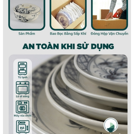
Thố có nắp men nâu Bát Tràng
Đặc điểm sản phẩm
Thố có nắp giả vuốt nâu gốm Bát Tràng
được các nghệ
nhân Bát Tràng trau chuốt tỉ mỉ trên từng chi tiết, mang
đầy tâm huyết của người thợ, vì thế, bộ sản phẩm có
nhiều ưu điểm vượt trội về chất lượng lẫn thẩm mỹ.