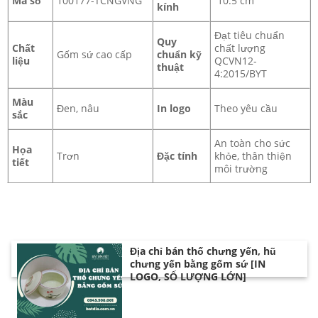
Mã số
100177-TCNGVNG
10.5 cm
kính
Đạt tiêu chuẩn
Quy
Chất
chất lượng
Gốm sứ cao cấp
chuẩn kỹ
liệu
QCVN12-
thuật
4:2015/BYT
Màu
Đen, nâu
In logo
Theo yêu cầu
sắc
An toàn cho sức
Họa
Trơn
Đặc tính
khỏe, thân thiện
tiết
môi trường
Địa chỉ bán thố chưng yến, hũ
chưng yến bằng gốm sứ [IN
LOGO, SỐ LƯỢNG LỚN]