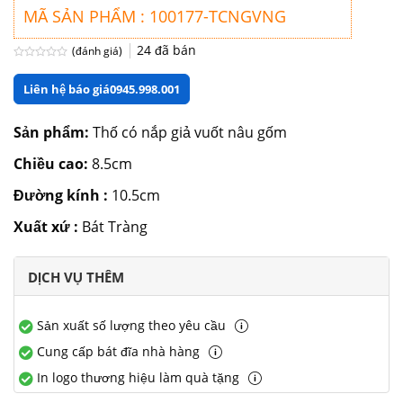
MÃ SẢN PHẨM : 100177-TCNGVNG
24
đã bán
(đánh giá)
Được
xếp
Liên hệ báo giá
0945.998.001
hạng
0
5
sao
Sản phẩm:
Thố có nắp giả vuốt nâu gốm
Chiều cao:
8.5cm
Đường kính :
10.5cm
Xuất xứ :
Bát Tràng
DỊCH VỤ THÊM
Sản xuất số lượng theo yêu cầu
Cung cấp bát đĩa nhà hàng
In logo thương hiệu làm quà tặng