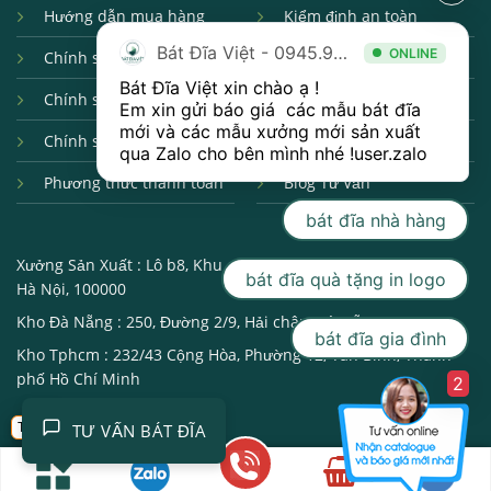
Hướng dẫn mua hàng
Kiểm định an toàn
Bát Đĩa Việt - 0945.998.001
ONLINE
Chính sách giao nhận
Câu hỏi thường gặp
Bát Đĩa Việt xin chào ạ ! 

Chính sách đổi trả
Hợp tác bán hàng
Em xin gửi báo giá  các mẫu bát đĩa 
mới và các mẫu xưởng mới sản xuất 
Chính sách bảo mật
Catalogue Bát Đĩa
qua 
Zalo 
cho bên mình nhé !
user.zalo
Phương thức thanh toán
Blog Tư Vấn
bát đĩa nhà hàng
Xưởng Sản Xuất :
Lô b8, Khu công nghiệp, Bát Tràng, Gia Lâm,
bát đĩa quà tặng in logo
Hà Nội, 100000
Kho Đà Nẵng :
250, Đường 2/9, Hải châu, Đà Nẵng, 550000
bát đĩa gia đình
Kho Tphcm :
232/43 Cộng Hòa, Phường 12, Tân Bình, Thành
phố Hồ Chí Minh
2
Trở về
TƯ VẤN BÁT ĐĨA
Bát Đĩa Việt- Chuyên Bát Đĩa nhà hàng khách sạn- 2022