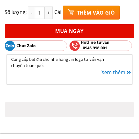
Thố cơm có nắp giả vuốt nâu gốm Bát Tràng Rộng 1
Số lượng:
Cái
THÊM VÀO GIỎ
MUA NGAY
Hotline tư vấn
Chat Zalo
0945.998.001
Cung cấp bát đĩa cho nhà hàng , in logo tư vấn vận
chuyển toàn quốc
Xem thêm