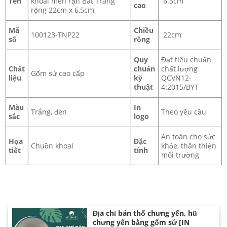
Tên
khoai men rạn Bát Tràng
6.5cm
cao
rộng 22cm x 6,5cm
Mã
Chiều
100123-TNP22
22cm
số
rộng
Quy
Đạt tiêu chuẩn
Chất
chuẩn
chất lượng
Gốm sứ cao cấp
liệu
kỹ
QCVN12-
thuật
4:2015/BYT
Đơn vị cung cấp bát phở số lượng lớn
Màu
In
Trắng, đen
Theo yêu cầu
sắc
logo
An toàn cho sức
Họa
Đặc
Chuồn khoai
khỏe, thân thiện
tiết
tính
môi trường
Địa chỉ bán thố chưng yến, hũ
chưng yến bằng gốm sứ [IN