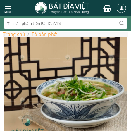
Skip
to
MENU
content
Tìm
kiếm:
Trang chủ
/
Tô bán phở