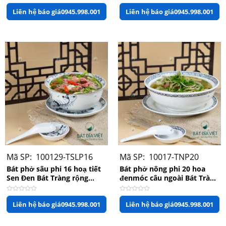
Được
Được
Liên hệ báo giá
0945.998.001
Liên hệ báo giá
0945.998.001
xếp
xếp
hạng
hạng
0
0
5
5
sao
sao
Mã SP: 100129-TSLP16
Mã SP: 10017-TNP20
Bát kèm đĩa lót
Bát phở sâu phi 16 hoạ tiết
Bát phở nông phi 20 hoa
Sen Đen Bát Tràng rộng
đenmóc câu ngoài Bát Tràng
16cm x 7,5cm
rộng 22cm x 7,5cm
Được
Được
Liên hệ báo giá
0945.998.001
Liên hệ báo giá
0945.998.001
xếp
xếp
hạng
hạng
0
0
5
5