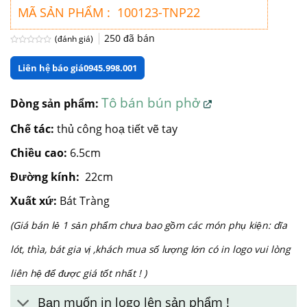
MÃ SẢN PHẨM : 100123-TNP22
250
đã bán
(đánh giá)
Được
xếp
Liên hệ báo giá
0945.998.001
hạng
0
5
sao
Tô bán bún phở
Dòng sản phẩm:
Chế tác:
thủ công hoạ tiết vẽ tay
Chiều cao:
6.5cm
Đường kính:
22cm
Xuất xứ:
Bát Tràng
(Giá bán lẻ 1 sản phẩm chưa bao gồm các món phụ kiện: dĩa
lót, thìa, bát gia vị ,khách mua số lượng lớn có in logo vui lòng
liên hệ để được giá tốt nhất ! )
Bạn muốn in logo lên sản phẩm !