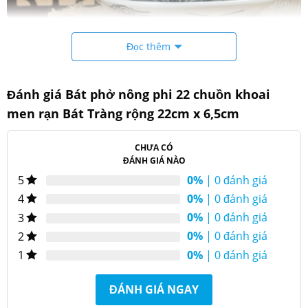
Đọc thêm
Đánh giá Bát phở nông phi 22 chuồn khoai
Bát phở nông phi 22 chuồn khoai men rạn bát tràng
men rạn Bát Tràng rộng 22cm x 6,5cm
Đặc điểm sản phẩm
CHƯA CÓ
ĐÁNH GIÁ NÀO
0%
| 0 đánh giá
5
0%
| 0 đánh giá
4
0%
| 0 đánh giá
3
0%
| 0 đánh giá
2
0%
| 0 đánh giá
1
ĐÁNH GIÁ NGAY