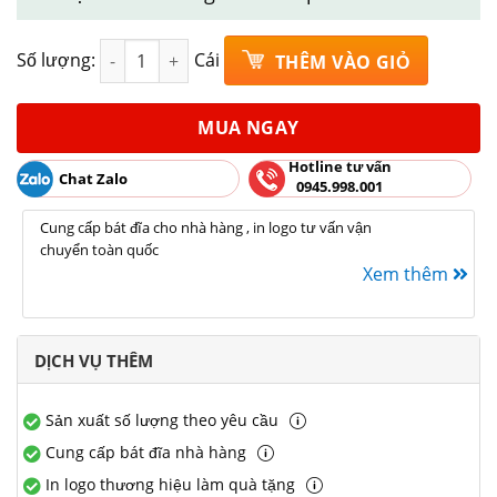
Bát phở nông phi 22 chuồn khoai men rạn Bát Tràn
Số lượng:
Cái
THÊM VÀO GIỎ
MUA NGAY
Hotline tư vấn
Chat Zalo
0945.998.001
Cung cấp bát đĩa cho nhà hàng , in logo tư vấn vận
chuyển toàn quốc
Xem thêm
DỊCH VỤ THÊM
Sản xuất số lượng theo yêu cầu
Cung cấp bát đĩa nhà hàng
In logo thương hiệu làm quà tặng