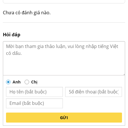
Chưa có đánh giá nào.
Hỏi đáp
Kích thước chuẩn của bát phở chuồn khoai men rạn
Anh
Chị
GỬI