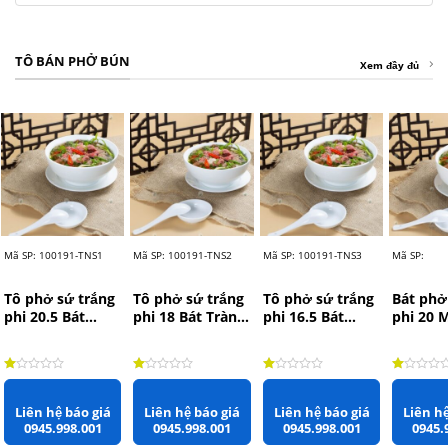
TÔ BÁN PHỞ BÚN
Xem đầy đủ
Mã SP: 100191-TNS1
Mã SP: 100191-TNS2
Mã SP: 100191-TNS3
Mã SP:
Tô phở sứ trắng
Tô phở sứ trắng
Tô phở sứ trắng
Bát phở
phi 20.5 Bát
phi 18 Bát Tràng
phi 16.5 Bát
phi 20 
Tràng rộng
rộng 18cm x
Tràng rộng
Châu r
20.5cm x 9cm
7cm
16.5cm x 7cm
x 9.5cm
Được xếp hạng
1.00
5 sao
Được xếp hạng
1.00
5 sao
Được xếp hạng
1.00
5 sao
Được xếp
Liên hệ báo giá
Liên hệ báo giá
Liên hệ báo giá
Liên hệ
0945.998.001
0945.998.001
0945.998.001
0945.