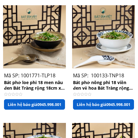
sao
sao
Mã SP: 1001771-TLP18
Mã SP: 100133-TNP18
Bát phở loe phi 18 men nâu
Bát phở nông phi 18 viền
đen Bát Tràng rộng 18cm x
đen vẽ hoa Bát Tràng rộng
cao 6,5cm
18cm x 7cm
Được
Được
Liên hệ báo giá
0945.998.001
Liên hệ báo giá
0945.998.001
xếp
xếp
hạng
hạng
0
0
Bộ phụ kiện đầy đủ của bát phở
5
5
sao
sao
Thông số kỹ thuật sản phẩm