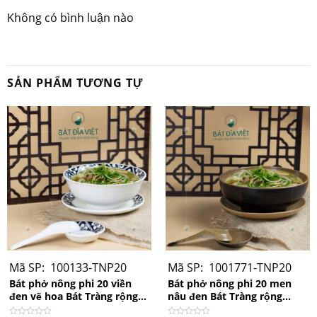
Không có bình luận nào
SẢN PHẨM TƯƠNG TỰ
Bát phở men rạn nông phi 22
Mã SP: 100133-TNP20
Mã SP: 1001771-TNP20
Bát phở nông phi 20 viền
Bát phở nông phi 20 men
đen vẽ hoa Bát Tràng rộng
nâu đen Bát Tràng rộng
20cm x 8cm
20cm x 8cm